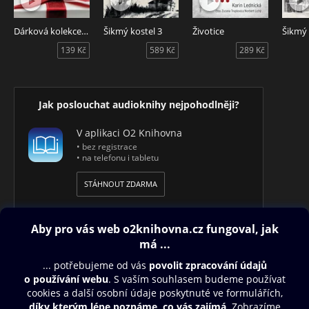
Dárková kolekce mluveného slova
Šikmý kostel 3
Životice
Šikmý 
139 Kč
589 Kč
289 Kč
Jak poslouchat audioknihy nejpohodlněji?
V aplikaci O2 Knihovna
• bez registrace
• na telefonu i tabletu
STÁHNOUT ZDARMA
Obsah ke stažení
Moje O2 Knihovna