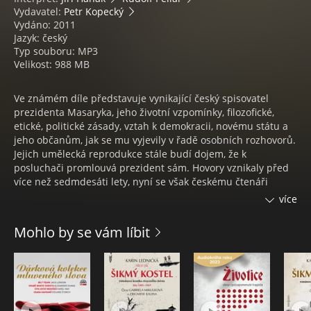
Vydavatel:
Petr Kopecký
Vydáno: 2011
Jazyk: český
Typ souboru: MP3
Velikost: 988 MB
Ve známém díle představuje vynikající český spisovatel
prezidenta Masaryka, jeho životní vzpomínky, filozofické,
etické, politické zásady, vztah k demokracii, novému státu a
jeho občanům, jak se mu vyjevily v řadě osobních rozhovorů.
Jejich umělecká reprodukce stále budí dojem, že k
posluchači promlouvá prezident sám. Hovory vznikaly před
více než sedmdesáti lety, nyní se však českému čtenáři
respektive posluchači dostávají v nové podobě.
více
Hovory s T. G. Masarykem - audiokniha obsahující životní
Mohlo by se vám líbit
vzpomínky T. G. Masaryka, zaznamenané Karlem Čapkem a
předčítané Rudolfem Pellarem a Jiřím Hanákem.