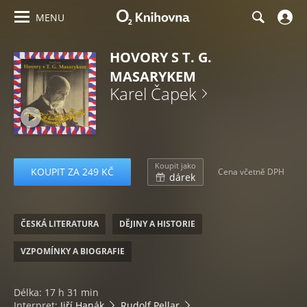
MENU
HOVORY S T. G.
MASARYKEM
Karel Čapek
Koupit jako
KOUPIT ZA 249 KČ
Cena včetně DPH
dárek
ČESKÁ LITERATURA
DĚJINY A HISTORIE
VZPOMÍNKY A BIOGRAFIE
Délka: 17 h 31 min
Interpret:
Jiří Hanák
Rudolf Pellar