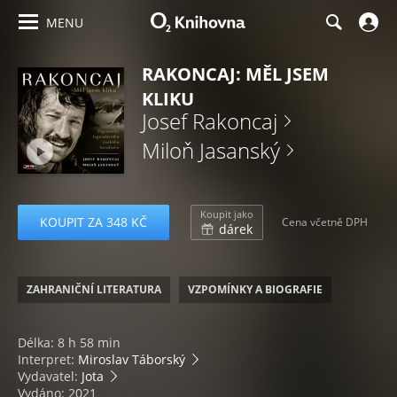
MENU
RAKONCAJ: MĚL JSEM
KLIKU
Josef Rakoncaj
Miloň Jasanský
Koupit jako
KOUPIT ZA 348 KČ
Cena včetně DPH
dárek
ZAHRANIČNÍ LITERATURA
VZPOMÍNKY A BIOGRAFIE
Délka: 8 h 58 min
Interpret:
Miroslav Táborský
Vydavatel:
Jota
Vydáno: 2021