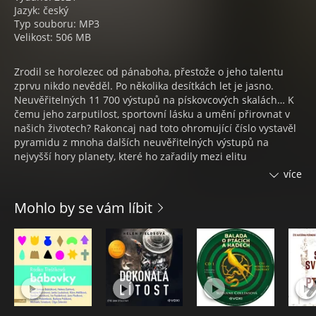
Jazyk: český
Typ souboru: MP3
Velikost: 506 MB
Zrodil se horolezec od pánaboha, přestože o jeho talentu
zprvu nikdo nevěděl. Po několika desítkách let je jasno.
Neuvěřitelných 11 700 výstupů na pískovcových skalách… K
čemu jeho zarputilost, sportovní lásku a umění přirovnat v
našich životech? Rakoncaj nad toto ohromující číslo vystavěl
pyramidu z mnoha dalších neuvěřitelných výstupů na
nejvyšší hory planety, které ho zařadily mezi elitu
horolezeckého světa. Za čím opravdu šel, toho dosáhl. Co si
více
opravdu přál, se mu splnilo. Co skutečně chtěl prožít, prožil.
A přežil. I když měl několikrát namále. V těžkých skalních
Mohlo by se vám líbit
stěnách, někdy vysokých i 3 500 metrů, na ledovcích mezi
trhlinami i v zóně smrti na osmitisícových horách, kde
nedostatek kyslíku, mráz, vítr a častá beznaděj lidskému tělu
nic nedarují.
Jak vyjádřit vděk nekonečnému štěstí, které ho životem
provázelo? „Nemít kliku, už dávno tady nejsem,“ říká. Bez ní
by ho nikdy neproslavily čtyři prvovýstupy v Himálaji, které