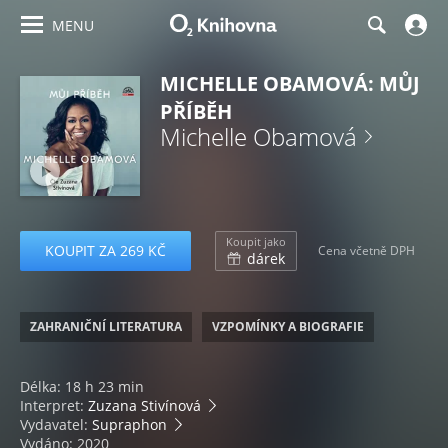
MENU
MICHELLE OBAMOVÁ: MŮJ
PŘÍBĚH
Michelle Obamová
Koupit jako
KOUPIT ZA 269 KČ
Cena včetně DPH
dárek
ZAHRANIČNÍ LITERATURA
VZPOMÍNKY A BIOGRAFIE
Délka: 18 h 23 min
Interpret:
Zuzana Stivínová
Vydavatel:
Supraphon
Vydáno: 2020