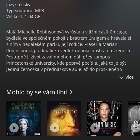
Jazyk: český
Typ souboru: MP3
Velikost: 1.04 GB
Malá Michelle Robinsonová vyrůstala v jižní části Chicaga,
bydlela ve společném pokoji s bratrem Craigem a hrávala si
s ním v nedalekém parku. Její rodiče, Fraser a Marian
Robinsonovi, ji odmalička vedli k nebojácnosti a otevřenosti.
Postupně ji život zavál mnohem dál: přes kampus
Princetonské univerzity, kde poprvé pocítila, jaké to je být
jediná černoška v přednáškové aule, až do proskleného
kancelářského věžáku na post vysoce postavené firemní
více
právničky. Tady se také jednoho letního dopoledne objevil
student práv jménem Barack Obama.
Mohlo by se vám líbit
V audioknize Můj příběh Michelle Obamová líčí počáteční
léta svého manželství, kdy se snažila sladit práci a rodinu se
strmě stoupající politickou kariérou svého muže. S grácií,
humorem a nevídanou upřímností nám nabízí sugestivní
pohled do zákulisí oněch chvil, kdy její rodina přelomovým
způsobem vstoupila na světovou scénu, i na osm
historických let, jež prožila v Bílém domě - na to, jak se