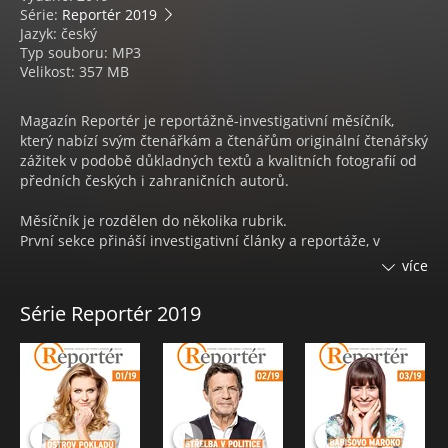
Série:
Reportér 2019
Jazyk: český
Typ souboru: MP3
Velikost: 357 MB
Magazín Reportér je reportážně-investigativní měsíčník,
který nabízí svým čtenářkám a čtenářům originální čtenářský
zážitek v podobě důkladných textů a kvalitních fotografií od
předních českých i zahraničních autorů.
Měsíčník je rozdělen do několika rubrik.
První sekce přináší investigativní články a reportáže, v
Českých počinech naleznete tuzemské příběhy zajímavých a
více
úspěšných lidí a aktivit v nejrůznějších oborech. Byznys
obsahuje ekonomické informace do hloubky, které nemůže
Série Reportér 2019
postihnout běžné denní zpravodajství.
Rubrika Střední Evropa se zabývá děním a příběhy ze států
sousedících s Českou republikou.
V sekci Kultura pak najdete mimo jiné povídku nebo esej
psanou speciálně pro měsíčník a řadu dalších zajímavých
článků.