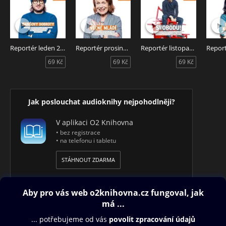
22. V Kolumbii
23. Kam kráčí daněk na víně
Reportér květen 2019 – Audiotéka ve spolupráci s
magazínem Reportér představuje měsíčník Reportér v audio
Reportér leden 2020
Reportér prosinec 2019
Reportér listopad 2019
verzi. Čte David Viktora.
69 Kč
69 Kč
69 Kč
Jak poslouchat audioknihy nejpohodlněji?
V aplikaci O2 Knihovna
• bez registrace
• na telefonu i tabletu
STÁHNOUT ZDARMA
Obsah ke stažení