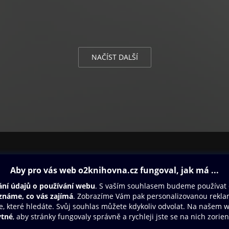
NAČÍST DALŠÍ
ovna
Další zábava
Oneplay
Oneplay Originály
Sport