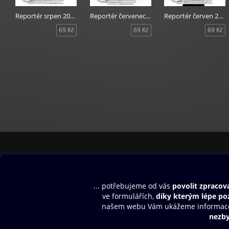
Reportér srpen 2023
Reportér červenec 2023
Reportér červen 2023
69 Kč
69 Kč
69 Kč
Obsah ke stažení
Moje O2 Knih
Uvítací melodie
Přihlásit se
Aplikace a hry
E-knihy
Dárkový poukaz
SMS/MMS Info
Audioknihy
Nápověda
Blog
E-magazíny
Napište nám