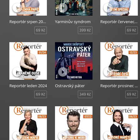
Reportér srpen 2024
Yarminův syndrom
Reportér červenec 2024
69 Kč
399 Kč
69 Kč
Reportér leden 2024
Ostravský páter
Reportér prosinec 2023
69 Kč
349 Kč
69 Kč