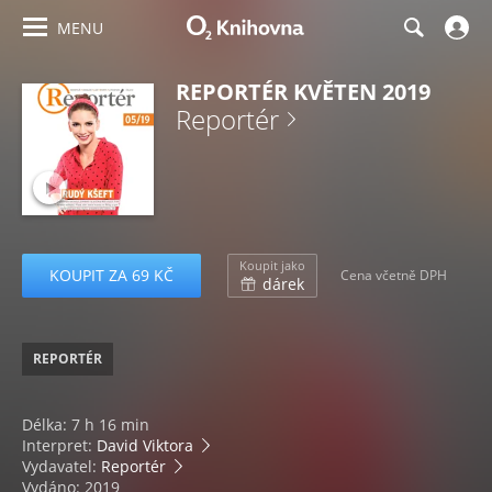
MENU
REPORTÉR KVĚTEN 2019
Reportér
Koupit jako
KOUPIT ZA 69 KČ
Cena včetně DPH
dárek
REPORTÉR
Délka: 7 h 16 min
Interpret:
David Viktora
Vydavatel:
Reportér
Vydáno: 2019