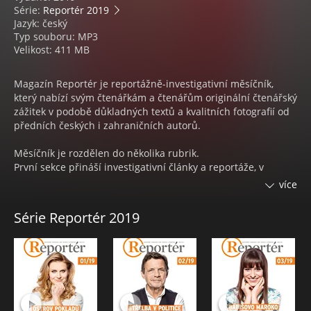
Série:
Reportér 2019
Jazyk: český
Typ souboru: MP3
Velikost: 411 MB
Magazín Reportér je reportážně-investigativní měsíčník,
který nabízí svým čtenářkám a čtenářům originální čtenářský
zážitek v podobě důkladných textů a kvalitních fotografií od
předních českých i zahraničních autorů.
Měsíčník je rozdělen do několika rubrik.
První sekce přináší investigativní články a reportáže, v
Českých počinech naleznete tuzemské příběhy zajímavých a
více
úspěšných lidí a aktivit v nejrůznějších oborech. Byznys
obsahuje ekonomické informace do hloubky, které nemůže
Série Reportér 2019
postihnout běžné denní zpravodajství.
Rubrika Střední Evropa se zabývá děním a příběhy ze států
sousedících s Českou republikou.
V sekci Kultura pak najdete mimo jiné povídku nebo esej
psanou speciálně pro měsíčník a řadu dalších zajímavých
článků.