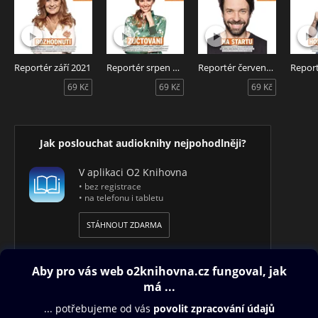
22. Kultura – Čím se živí černá díra
23. Kultura – Představuju si Zemi před miliony let
24. Kultura – Praha!
25. Styl – Malajský stánkář s hvězdou od Michelina
Reportér září 2021
Reportér srpen 2021
Reportér červenec 2021
Reportér květen 2019 – Audiotéka ve spolupráci s
69 Kč
69 Kč
69 Kč
magazínem Reportér představuje měsíčník Reportér v audio
verzi. Čte David Viktora.
Jak poslouchat audioknihy nejpohodlněji?
V aplikaci O2 Knihovna
• bez registrace
• na telefonu i tabletu
STÁHNOUT ZDARMA
Obsah ke stažení