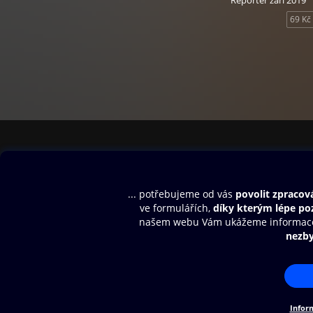
Reportér září 2019
69 Kč
Obsah ke stažení
Moje O2 Knih
Uvítací melodie
Přihlásit se
Aplikace a hry
E-knihy
Dárkový poukaz
SMS/MMS Info
Audioknihy
Nápověda
Blog
E-magazíny
Napište nám
Nákupní řád
© O2 Czech Republic a.s.