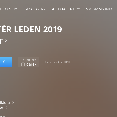
DIOKNIHY
E-MAGAZÍNY
APLIKACE A HRY
SMS/MMS INFO
ÉR LEDEN 2019
r
Koupit jako
 KČ
Cena včetně DPH
dárek
iktora
ér