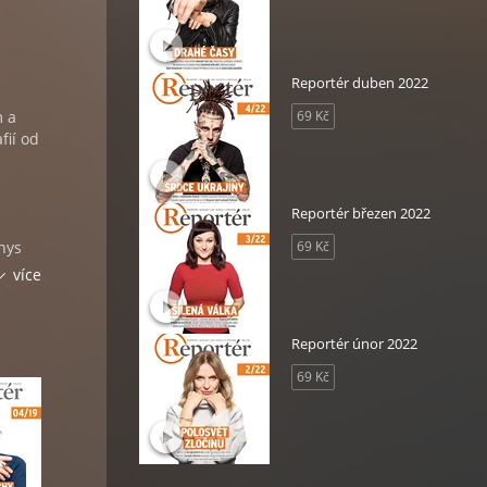
Reportér duben 2022
m a
69 Kč
fií od
Reportér březen 2022
nys
69 Kč
více
Reportér únor 2022
čník a
69 Kč