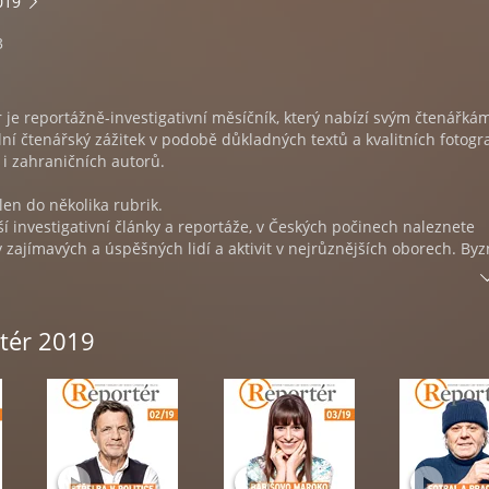
019
3
je reportážně-investigativní měsíčník, který nabízí svým čtenářká
ní čtenářský zážitek v podobě důkladných textů a kvalitních fotogra
i zahraničních autorů.
len do několika rubrik.
ší investigativní články a reportáže, v Českých počinech naleznete
zajímavých a úspěšných lidí a aktivit v nejrůznějších oborech. Byz
cké informace do hloubky, které nemůže postihnout běžné denní
Evropa se zabývá děním a příběhy ze států sousedících s Českou
rtér 2019
ak najdete mimo jiné povídku nebo esej psanou speciálně pro měsí
mavých článků.
 na síti
neznámý
drahý stát, moje drahá žena