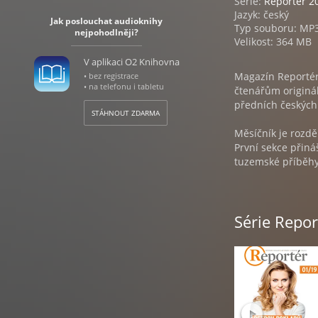
Série:
Reportér 2
Jazyk: český
Jak poslouchat audioknihy
Typ souboru: MP
nejpohodlněji?
Velikost: 364 MB
V aplikaci O2 Knihovna
Magazín Reportér 
• bez registrace
• na telefonu i tabletu
čtenářům originál
předních českých 
STÁHNOUT ZDARMA
Měsíčník je rozdě
První sekce přiná
tuzemské příběhy 
obsahuje ekonomi
zpravodajství.
Rubrika Střední 
Série Repo
republikou.
V sekci Kultura p
řadu dalších zají
OBSAH:
1. Editorial – Bába
2. Koment – Cíl 
3. Koment – Náš 