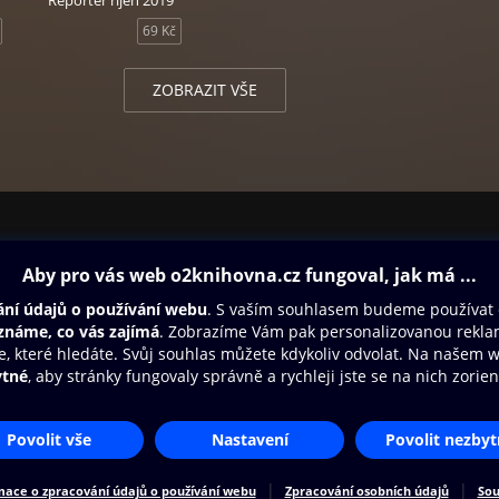
Reportér říjen 2019
69 Kč
ZOBRAZIT VŠE
ovna
Další zábava
Oneplay
Oneplay Originály
Sport
Přístupnost
Zásady zpracování osobních údajů
Cookies
Na