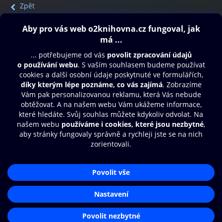
Zpět
Obsah ke stažení
Moje O2 Knihovna
Další zábava
© O2 Czech Republic a.s.
Nákupní řád
Přístupnost
Aplikace O2 Knihovna
Zásady zpracování osobních údajů
Čti a poslouchej své e-knihy a
Cookies
audioknihy rychleji a pohodlněji.
Nastavení cookies