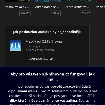
Aristokratka a vlna zločinnosti na zámku Kostka
Aristokratka na koni
Aristokratka ve varu
249 Kč
239 Kč
219 Kč
Jak poslouchat audioknihy nejpohodlněji?
V aplikaci O2 Knihovna
• bez registrace
• na telefonu i tabletu
STÁHNOUT ZDARMA
Obsah ke stažení
Moje O2 Knihovna