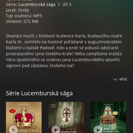
Série:
Lucemburská sága
díl 3
Jazyk: český
Typ souboru: MP3
Velikost: 572 MB
Dvanáct mužů z blízkosti kralevice Karla, budoucího císaře
Karla IV., zemřelo na hostině pořádané v augustiniánském
klášteře v italské Padově. Kdo a proč se pokusil odstranit
prvorozeného syna českého krále? Měla zamýšlená vražda
něco společného se snahou Jana Lucemburského vytvořit
signorii pod zástavou českého lva?
Dobrodružné tažení po severoitalských městech končí
více
nezdarem a Karel po jedenácti letech přijíždí do
vydrancovaných Čech. Setkává se zde také s Matoušem
Série Lucemburská sága
Rozoumkem, známým již z románu Válka královen, který po
smrti Elišky Přemyslovny znovu našel svou starou lásku
Hedviku a odvádí si ji na hrádek Vildštejn. Stíny minulosti
však této dvojici nedopřejí, aby žila v klidu; kdosi způsobí
smrt snoubenky Hedvičina syna Josífka a unese maličkého
Carla…