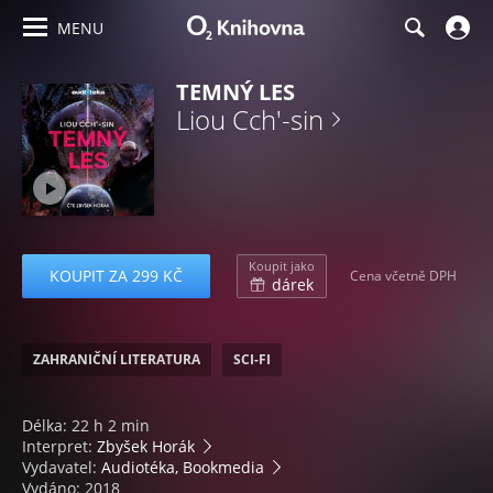
MENU
TEMNÝ LES
Liou Cch'-sin
Koupit jako
KOUPIT ZA 299 KČ
Cena včetně DPH
dárek
ZAHRANIČNÍ LITERATURA
SCI-FI
Délka: 22 h 2 min
Interpret:
Zbyšek Horák
Vydavatel:
Audiotéka, Bookmedia
Vydáno: 2018