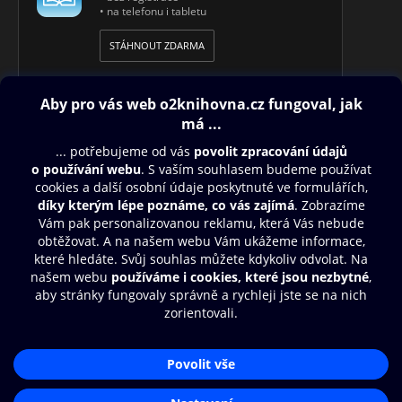
• na telefonu i tabletu
STÁHNOUT ZDARMA
Obsah ke stažení
Moje O2 Knihovna
Další zábava
© O2 Czech Republic a.s.
Nákupní řád
Přístupnost
Aplikace O2 Knihovna
Zásady zpracování osobních údajů