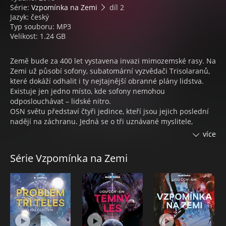
Série:
Vzpomínka na Zemi
díl 2
Jazyk: český
Typ souboru: MP3
Velikost: 1.24 GB
Země bude za 400 let vystavena invazi mimozemské rasy. Na
Zemi už působí sofony, subatomární vyzvědači Trisolaranů,
které dokáží odhalit i ty nejtajnější obranné plány lidstva.
Existuje jen jedno místo, kde sofony nemohou
odposlouchávat – lidské nitro.
OSN světu představí čtyři jedince, kteří jsou jejich poslední
nadějí na záchranu. Jedná se o tři uznávané myslitele,
vojevůdce a stratégy a jednoho obyčejného, průměrného
více
sociologia. Luo Ťi se tak proti své vůli ocitá ve středu
celosvětové pozornosti aniž by tušil, co má dělat, nebo proč
Série Vzpomínka na Zemi
je zrovna on jediným člověkem, kterého se Trisolarané bojí.
„Země je temný les, kde každá civilizace je ozbrojený lovec
procházející mezi stromy jako duch.”
LIOU CCH'-SIN:
Tento čínský spisovatel obdržel hned devětkrát