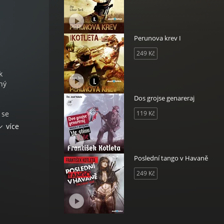
Perunova krev I
249 Kč
k
ný
Dos grojse genareraj
 se
119 Kč
Mají
více
Poslední tango v Havaně
černé
249 Kč
díra
o