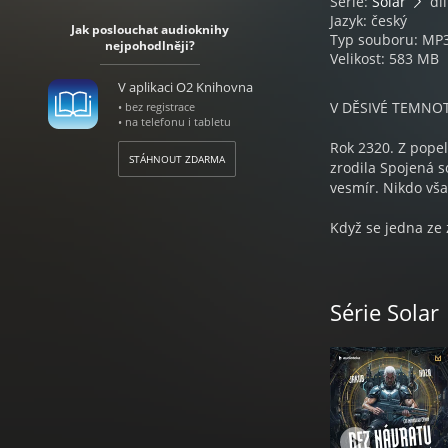
Série:
Solar
díl
Jazyk: český
Jak poslouchat audioknihy
Typ souboru: MP
nejpohodlněji?
Velikost: 583 MB
V aplikaci O2 Knihovna
V DĚSIVÉ TEMNO
• bez registrace
• na telefonu i tabletu
Rok 2320. Z pope
STÁHNOUT ZDARMA
zrodila Spojená s
vesmír. Nikdo však
Když se jedna ze 
vydává jednotka b
zbraně, výcvik i z
Série Solar
Po nepříjemně bl
záchranu na palub
výpary a skrze pa
díry, není třeba m
Může to být ještě
vůbec není tím, čí
dosud nesetkalo