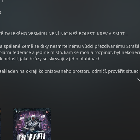
 1
3
TĚ DALEKÉHO VESMÍRU NENÍ NIC NEŽ BOLEST, KREV A SMRT…
la spálené Země se díky nesmrtelnému vůdci přezdívanému Strašá
olární federace a jediné místo, kam se mohla rozpínat, byl nekoneč
 netušil, jaké hrůzy se skrývají v jeho hlubinách.
základen na okraji kolonizovaného prostoru odmlčí, prověřit situaci
ojových klonů – mezi nimi i čerstvě povýšený desátník Jan Jansen. 
kušenosti a není nic, s čím by si nedokázali poradit. Tedy skoro.
ízkém setkání třetího druhu zůstává Jansen sám a bez naděje na
ě křižníku LSSF Deimos. Vysílačka mlčí, vzduch se plní jedovatými
luby se propaluje kyselina. O tom, že loď uvízla v gravitačním poli 
luvit.
 horší? Desátník Jansen se brzy přesvědčí, že ano. Možná že černá 
m se zdá být, a že v jejích temnotách číhá hrozba, s jakou se lidstv
…