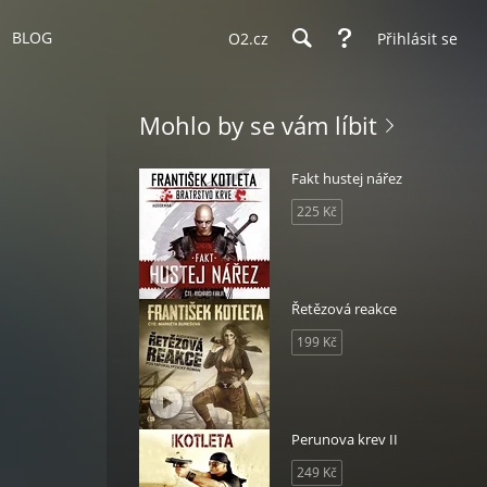
BLOG
O2.cz
Přihlásit se
Mohlo by se vám líbit
Fakt hustej nářez
225 Kč
Řetězová reakce
199 Kč
Perunova krev II
249 Kč