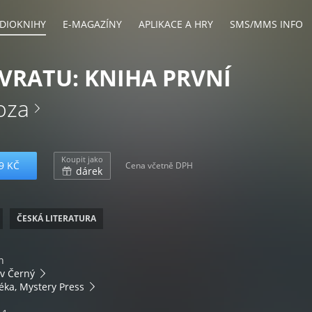
DIOKNIHY
E-MAGAZÍNY
APLIKACE A HRY
SMS/MMS INFO
VRATU: KNIHA PRVNÍ
oza
Koupit jako
9 KČ
Cena včetně DPH
dárek
ČESKÁ LITERATURA
n
v Černý
éka, Mystery Press