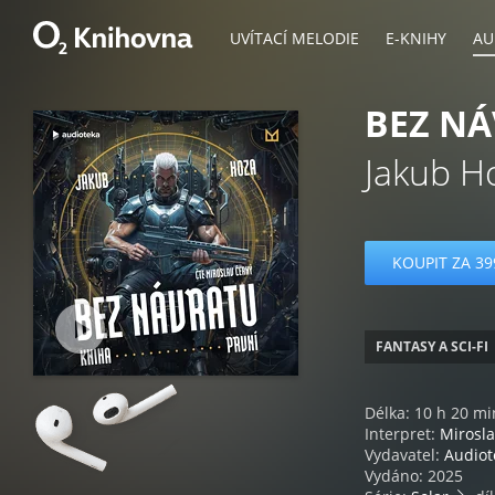
UVÍTACÍ MELODIE
E-KNIHY
AU
BEZ NÁ
Jakub H
KOUPIT ZA 39
FANTASY A SCI-FI
Délka: 10 h 20 mi
Interpret:
Mirosla
Vydavatel:
Audiot
Vydáno: 2025