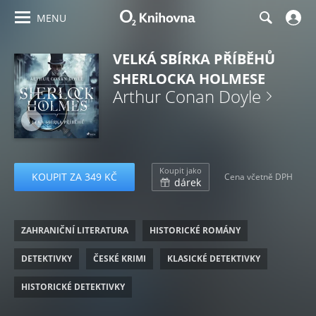
MENU
VELKÁ SBÍRKA PŘÍBĚHŮ
SHERLOCKA HOLMESE
Arthur Conan Doyle
Koupit jako
KOUPIT ZA 349 KČ
Cena včetně DPH
dárek
ZAHRANIČNÍ LITERATURA
HISTORICKÉ ROMÁNY
DETEKTIVKY
ČESKÉ KRIMI
KLASICKÉ DETEKTIVKY
HISTORICKÉ DETEKTIVKY