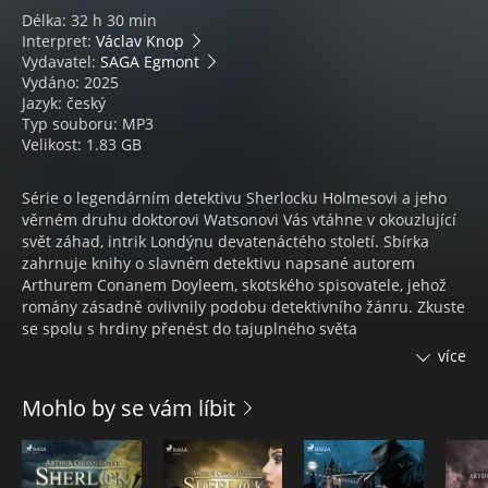
Délka: 32 h 30 min
Interpret:
Václav Knop
Vydavatel:
SAGA Egmont
Vydáno: 2025
Jazyk: český
Typ souboru: MP3
Velikost: 1.83 GB
Série o legendárním detektivu Sherlocku Holmesovi a jeho
věrném druhu doktorovi Watsonovi Vás vtáhne v okouzlující
svět záhad, intrik Londýnu devatenáctého století. Sbírka
zahrnuje knihy o slavném detektivu napsané autorem
Arthurem Conanem Doyleem, skotského spisovatele, jehož
romány zásadně ovlivnily podobu detektivního žánru. Zkuste
se spolu s hrdiny přenést do tajuplného světa
viktoriánského Londýna, kde sami se přesvědčíte, kolik
více
tajemství skrývá této město. Tato sbírka je výjimečnou cestou
světem vražd, úkladů a neobvyklých řešení, která potěší
Mohlo by se vám líbit
každého milovníka detektivek.
V této sbírce najdete: "Dobrodružství Sherlocka Holmese",
"Skandál v Čechách", "Spolek ryšavců" - a mnoho dalších