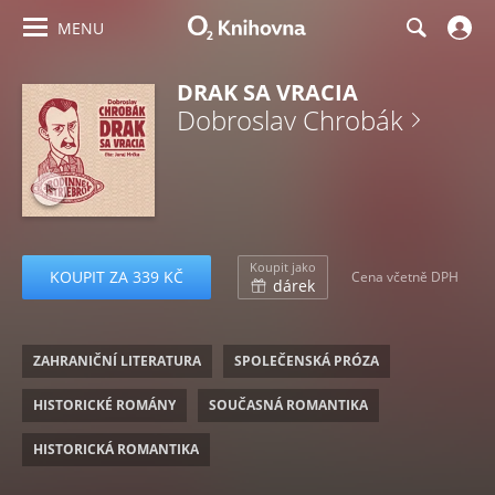
MENU
DRAK SA VRACIA
Dobroslav Chrobák
Koupit jako
KOUPIT ZA 339 KČ
Cena včetně DPH
dárek
ZAHRANIČNÍ LITERATURA
SPOLEČENSKÁ PRÓZA
HISTORICKÉ ROMÁNY
SOUČASNÁ ROMANTIKA
HISTORICKÁ ROMANTIKA