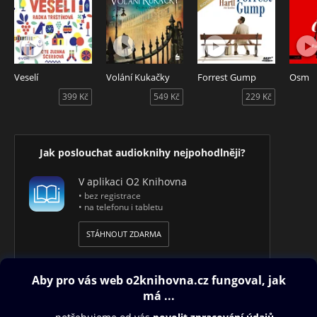
Veselí
Volání Kukačky
Forrest Gump
Osm
399 Kč
549 Kč
229 Kč
Jak poslouchat audioknihy nejpohodlněji?
V aplikaci O2 Knihovna
• bez registrace
• na telefonu i tabletu
STÁHNOUT ZDARMA