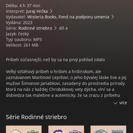
Délka: 4 h 37 min
Interpret:
Juraj Hrčka
Vydavatel:
Wisteria Books, Fond na podporu umenia
Vydáno: 2023
Série:
Rodinné striebro
díl 4
Jazyk: český
Typ souboru: MP3
Velikost: 261 MB
Príbeh súčasnejší, než by sa na prvý pohľad zdalo
Veľký vzťahový príbeh o hrdom a hrdinskom, ale
zaznávanom Martinovi Lepišovi, o jeho bývalej láske Eve a jej
mužovi Šimonovi Jariabkovi, zasadený do prostredia prírody,
ktorá na nás z každej Chrobákovej vety dýcha, vlní sa a
dobiedza tak malebne a autenticky, že sa zrazu z príbehu
stáva rozprávka, zasadená do romantizujúcej krajiny; je
více
súčasnejší, než by sa na prvý pohľad zdalo. Nájdete v ňom
všetko, čo nás historicky a ľudsky determinuje. Áno, aj
Série Rodinné striebro
povery, predpojatosť, závisť, strach z nepoznaného, zbabelé
správanie, oportunizmus, slabošské ľudské konanie – a nad
tým všetkým lásku, ktorá v nekonečných cykloch dáva zmysel