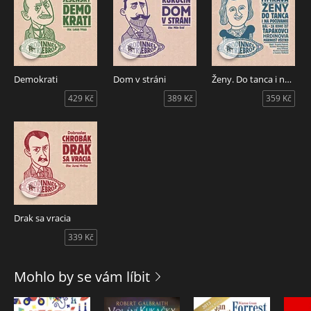
nášmu životu a robí ho znesiteľnejším...
- Scarlett Čanakyová
Vydanie audioknihy z verejných zdrojov podporil Fond na
podporu umenia
Demokrati
Dom v stráni
Ženy. Do tanca i na počúvanie
autor: © Dobroslav Chrobák (1943) interpret: Ⓟ Juraj Hrčka
429 Kč
389 Kč
359 Kč
2023 zvuk © Miro Lantaj /Miroslav Králik 2023 hudba ©
EddieHoncha 2023 réžia © Scarlett Čanakyová 2023
ilustrácie © Ďuro Balogh 2023 grafická úprava © Ryc Trable
2023 foto © Stanka Topoľská 2022 Vyrobila WISTERIA BOOKS
s.r.o. Bratislava Ⓟ 2023 © 2023
Audiokniha Drak sa vracia - autor Dobroslav Chrobák, čte
Juraj Hrčka.
Drak sa vracia
339 Kč
Mohlo by se vám líbit