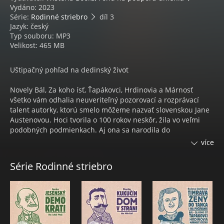
Vydáno: 2023
Série:
Rodinné striebro
díl 3
Jazyk: český
Typ souboru: MP3
Velikost: 465 MB
Uštipačný pohľad na dedinský život
Novely Bál, Za koho ísť, Ťapákovci, Hrdinovia a Márnosť
všetko vám odhalia neuveriteľný pozorovací a rozprávací
talent autorky, ktorú smelo môžeme nazvať slovenskou Jane
Austenovou. Hoci tvorila o 100 rokov neskôr, žila vo veľmi
podobných podmienkach. Aj ona sa narodila do
mnohopočetnej rodiny farára a rovnako ako Jane skúmala
více
atmosféru života vidieckej spoločnosti, jej prízemné záujmy
a často i chudobný myšlienkový svet. Vkĺznite teda na
Série Rodinné striebro
dedinský Bál, nechajte sa unášať geniálnym vnútorným
svetom Timraviných postáv v prvej novele a pokračujte ďalej,
od hľadania nádejného ženícha, cez ťapákovskú
neschopnosť vystúpiť zo starých koľají, ukážkou
nezmyselnosti vojny a jej hrdinov až po dodnes platnú
pravdu, že za peniaze si šťastie, lásku ani zdravie nekúpite.