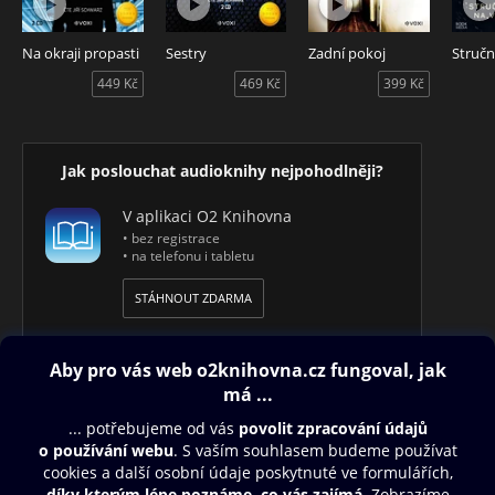
Na okraji propasti
Sestry
Zadní pokoj
449 Kč
469 Kč
399 Kč
Jak poslouchat audioknihy nejpohodlněji?
V aplikaci O2 Knihovna
• bez registrace
• na telefonu i tabletu
STÁHNOUT ZDARMA
Obsah ke stažení
Moje O2 Knihovna