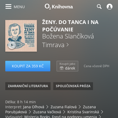
MENU
ŽENY. DO TANCA I NA
POČÚVANIE
Božena Slančíková
Timrava
Koupit jako
KOUPIT ZA 359 KČ
Cena včetně DPH
dárek
ZAHRANIČNÍ LITERATURA
SPOLEČENSKÁ PRÓZA
Délka: 8 h 14 min
Interpret:
Jana Oľhová
Zuzana Fialová
Zuzana
Porubjaková
Zuzana Vačková
Kristína Svarinská
Vydavatel:
Wisteria Books, Fond na podporu umenia