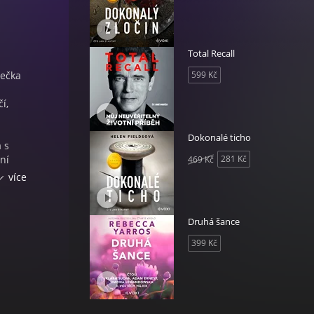
Total Recall
tečka
599 Kč
í,
Dokonalé ticho
a s
ní
281 Kč
469 Kč
 patří
více
ow
je
Druhá šance
399 Kč
víc,