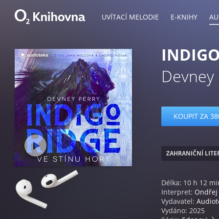
UVÍTACÍ MELODIE
E-KNIHY
AU
INDIGO
Devney 
KOUPIT ZA 38
ZAHRANIČNÍ LIT
Délka: 10 h 12 mi
Interpret:
Ondřej
Vydavatel:
Audiot
Vydáno: 2025