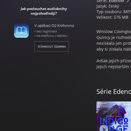
Série:
Edenovi
Jazyk: český
Jak poslouchat audioknihy
Typ souboru: MP
nejpohodlněji?
Velikost: 576 MB
V aplikaci O2 Knihovna
Winslow Covington
• bez registrace
• na telefonu i tabletu
Quincy je rozhodn
nezískala jen prot
STÁHNOUT ZDARMA
aby si získala ná
Avšak jejich příze
jejich nejstarším
noc ve městě a ona
k místní honorac
snaží zapomenout.
Série Edeno
Winslow odjinud.
Edenových nalezen
Zatímco stopy vra
než se zdálo. Je k
ONDŘEJ NOVÁK
Ondřej Novák (198