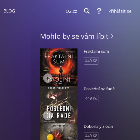
BLOG
O2.cz
Přihlásit se
Mohlo by se vám líbit
Fraktální šum
449 Kč
Poslední na řadě
449 Kč
Dokonalý zločin
449 Kč