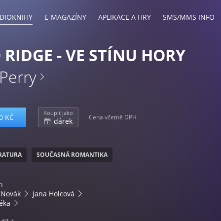
DIOKNIHY
E-MAGAZÍNY
APLIKACE A HRY
SMS/MMS INFO
 RIDGE - VE STÍNU HORY
Perry
Koupit jako
0 KČ
Cena včetně DPH
dárek
ERATURA
SOUČASNÁ ROMANTIKA
n
 Novák
Jana Holcová
éka