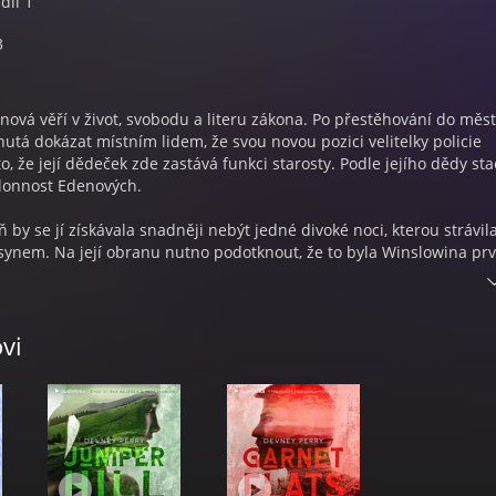
díl 1
3
ová věří v život, svobodu a literu zákona. Po přestěhování do měs
utá dokázat místním lidem, že svou novou pozici velitelky policie
o, že její dědeček zde zastává funkci starosty. Podle jejího dědy stač
klonnost Edenových.
ň by se jí získávala snadněji nebýt jedné divoké noci, kterou strávil
 synem. Na její obranu nutno podotknout, že to byla Winslowina prv
 netušila, že ten drsný a okouzlující muž, který ji vlákal do postele,
i. Noc s Griffinem Edenem byla obrovská chyba, na kterou se Winsl
 Griffin je nesnesitelný, arogantní a neustále všem připomíná, že 
vi
 Dělá, co může, aby se mu vyhýbala, avšak když je na pozemku
a mrtvá žena, ti dva nemají na výběr a jejich cesty se protnou.
ha vedou k místnímu obyvateli, Griffin si uvědomí, že je ve Winslow 
rásná a inteligentní a neodolatelná. Pro něj. I pro vraha.
5) se narodil v Praze. Absolvoval činoherní herectví na DAMU a