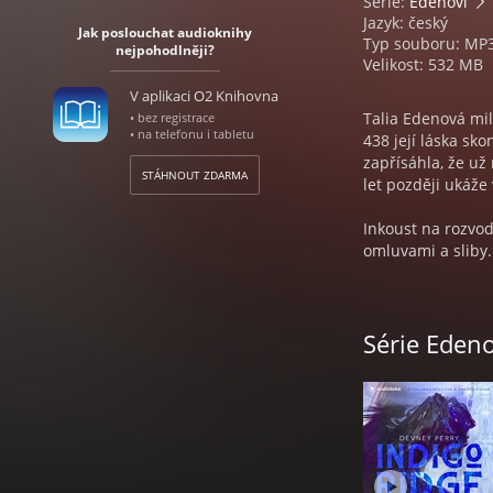
Série:
Edenovi
Jazyk: český
Jak poslouchat audioknihy
Typ souboru: MP
nejpohodlněji?
Velikost: 532 MB
V aplikaci O2 Knihovna
Talia Edenová mil
• bez registrace
• na telefonu i tabletu
438 její láska sko
zapřísáhla, že už
STÁHNOUT ZDARMA
let později ukáže
Inkoust na rozvod
omluvami a sliby. T
plány, aby mu Ta
nejdivočejší před
život zasvětil vít
Série Edeno
srdce zpět.
Audiokniha Garnet
Čtou Tereza Enge