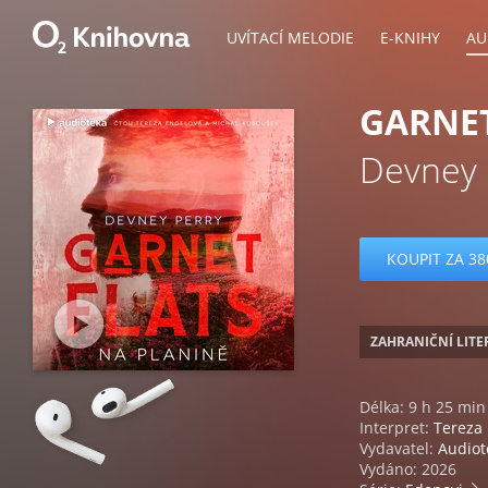
UVÍTACÍ MELODIE
E-KNIHY
AU
GARNET
Devney 
KOUPIT ZA 38
ZAHRANIČNÍ LIT
Délka: 9 h 25 min
Interpret:
Tereza
Vydavatel:
Audiot
Vydáno: 2026