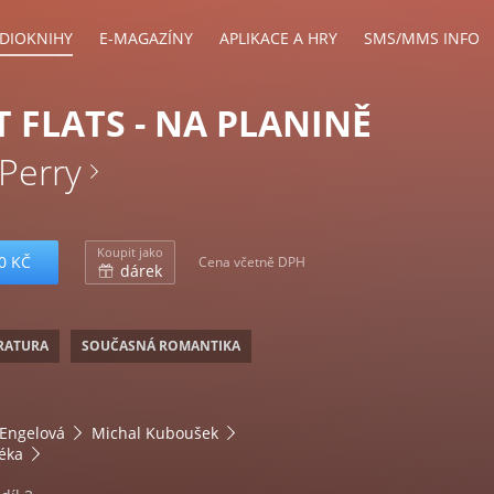
DIOKNIHY
E-MAGAZÍNY
APLIKACE A HRY
SMS/MMS INFO
 FLATS - NA PLANINĚ
Perry
Koupit jako
0 KČ
Cena včetně DPH
dárek
ERATURA
SOUČASNÁ ROMANTIKA
 Engelová
Michal Kuboušek
éka