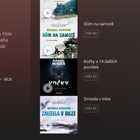
Dům na samotě
 číslo
399 Kč
alia
pár
Kočky a 14 dalších
povídek
499 Kč
i ty
více
ůj
její
Zmizela v mlze
á.
399 Kč