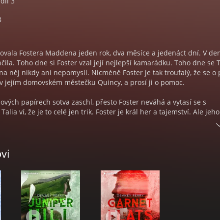
díl 3
3
ovala Fostera Maddena jeden rok, dva měsíce a jedenáct dní. V den
nčila. Toho dne si Foster vzal její nejlepší kamarádku. Toho dne se T
 na něj nikdy ani nepomyslí. Nicméně Foster je tak troufalý, že se o 
 v jejím domovském městečku Quincy, a prosí ji o pomoc.
ových papírech sotva zaschl, přesto Foster neváhá a vytasí se s
alia ví, že je to celé jen trik. Foster je král her a tajemství. Ale jeho
lia pomohla s tréninkem na zápas světového šampionátu, přesahují 
stavy. Jenže Talia už pozapomněla, co přesně Fostera proslavilo. Sv
ězstvím. Je vytrvalý. Odhodlaný. A nepřestane bojovat, dokud nezíská 
vi
 Flats - Na planině, autorka Devney Perry, překlad Žaneta Ziecinov
lová a Michal Kuboušek, režie Jakub Tabery.