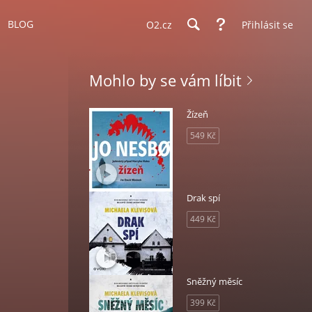
BLOG
O2.cz
Přihlásit se
Mohlo by se vám líbit
Žízeň
549 Kč
Drak spí
449 Kč
Sněžný měsíc
399 Kč