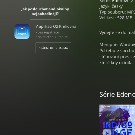
Série:
Edenovi
Jazyk: český
Jak poslouchat audioknihy
Typ souboru: MP
nejpohodlněji?
Velikost: 528 MB
V aplikaci O2 Knihovna
Vydejte se do mal
• bez registrace
• na telefonu i tabletu
Memphis Wardová 
STÁHNOUT ZDARMA
Potřebuje sprchu.
stěhování přes ce
které kdy učinila.
Avšak k vybudován
minulost za sebou
pro lepší budoucno
Série Edeno
vysoké noze. Doko
bytě nad garáží.
A stane se to prá
muže, jakého kdy 
domácí. Se svou o
zkrátka vším, co
nejhorším dni v ž