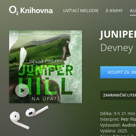
UVÍTACÍ MELODIE
E-KNIHY
AU
JUNIPE
Devney 
KOUPIT ZA 38
ZAHRANIČNÍ LIT
Délka: 9 h 21 min
Interpret:
Petr Fl
Vydavatel:
Audiot
Vydáno: 2025