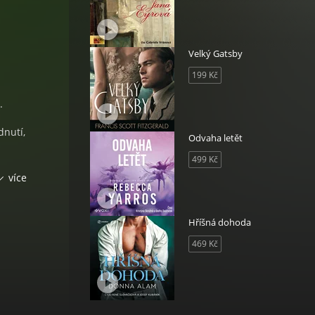
Velký Gatsby
199 Kč
.
dnutí,
Odvaha letět
499 Kč
více
dělat
 na
 v
Hříšná dohoda
469 Kč
šího
ý
 a je
ním
ko