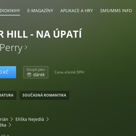
DIOKNIHY
E-MAGAZÍNY
APLIKACE A HRY
SMS/MMS INFO
R HILL - NA ÚPATÍ
Perry
Koupit jako
0 KČ
Cena včetně DPH
dárek
ERATURA
SOUČASNÁ ROMANTIKA
orián
Eliška Nejedlá
éka