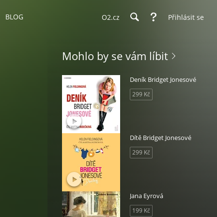
BLOG
O2.cz
Přihlásit se
Mohlo by se vám líbit
Deník Bridget Jonesové
299 Kč
Dítě Bridget Jonesové
299 Kč
Jana Eyrová
199 Kč