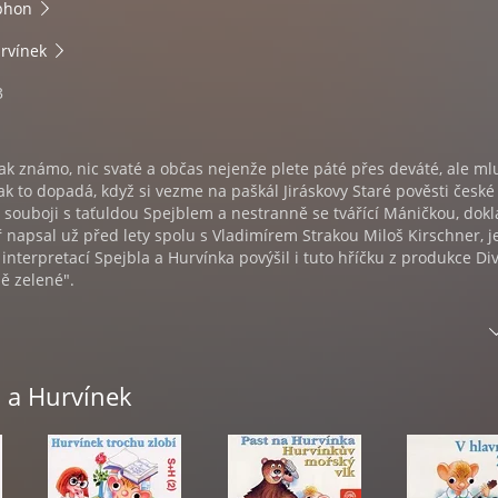
phon
urvínek
3
jak známo, nic svaté a občas nejenže plete páté přes deváté, ale ml
ak to dopadá, když si vezme na paškál Jiráskovy Staré pověsti české
souboji s taťuldou Spejblem a nestranně se tvářící Máničkou, dok
ář napsal už před lety spolu s Vladimírem Strakou Miloš Kirschner, j
interpretací Spejbla a Hurvínka povýšil i tuto hříčku z produkce Di
ě zelené".
cha až k Horymírovi
ráli Václavovi
l a Hurvínek
 Daliborovi z Kozojed
 králi Ječmínkovi a o Faustově domu
 pověsti - příhody neposedného zlobivce Hurvínka, jeho kamarádky
ka a taťuldy Spejbla v klasickém podání Martina Kláska, Heleny Št