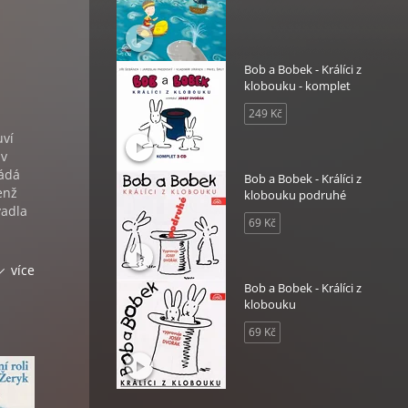
Bob a Bobek - Králíci z
klobouku - komplet
249 Kč
uví
 v
ládá
Bob a Bobek - Králíci z
enž
klobouku podruhé
vadla
69 Kč
více
Bob a Bobek - Králíci z
klobouku
69 Kč
áchové