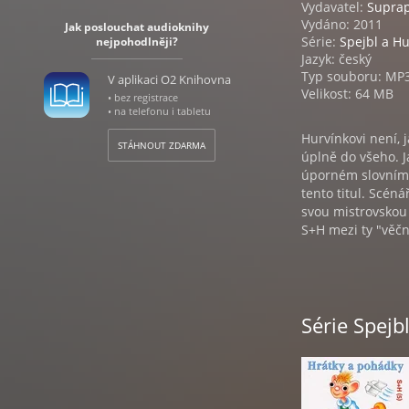
Vydavatel:
Supra
Vydáno: 2011
Jak poslouchat audioknihy
Série:
Spejbl a H
nejpohodlněji?
Jazyk: český
Typ souboru: MP
V aplikaci O2 Knihovna
Velikost: 64 MB
• bez registrace
• na telefonu i tabletu
Hurvínkovi není, 
STÁHNOUT ZDARMA
úplně do všeho. J
úporném slovním 
tento titul. Scén
svou mistrovskou 
S+H mezi ty "věčn
Obsah:
1. Od praotce Če
2. O Bruncvíku a k
Série Spejb
3. O Karlu IV. a o
4. O Bílé paní, o
Hurvínkovy Staré
Máničky, psa Žery