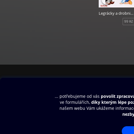
Legrácky a drobničky ze Spejblovy mošničky
99 Kč
Obsah ke stažení
Moje O2 Knih
Uvítací melodie
Přihlásit se
Aplikace a hry
E-knihy
Dárkový poukaz
SMS/MMS Info
Audioknihy
Nápověda
Blog
E-magazíny
Napište nám