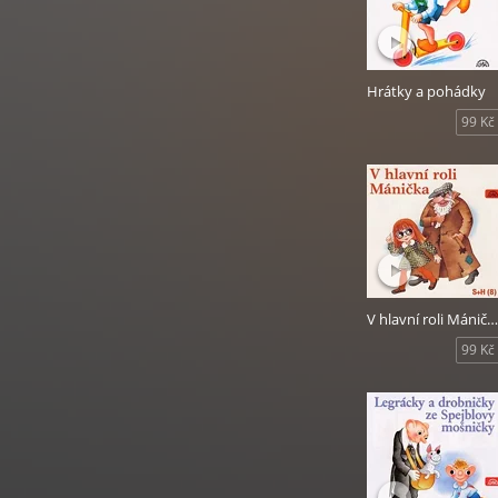
a dalších.
Hrátky a pohádky
99 Kč
V hlavní roli Mánička
99 Kč