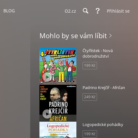
BLOG
O2.cz
Přihlásit se
Mohlo by se vám líbit
Čtyřlístek - Nová
dobrodružství
199 Kč
Padrino Krejčíř - Afričan
249 Kč
Logopedické pohádky
199 Kč