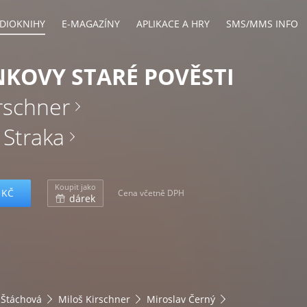
DIOKNIHY
E-MAGAZÍNY
APLIKACE A HRY
SMS/MMS INFO
KOVY STARÉ POVĚSTI
rschner
 Straka
Koupit jako
 KČ
Cena včetně DPH
dárek
 Štáchová
Miloš Kirschner
Miroslav Černý