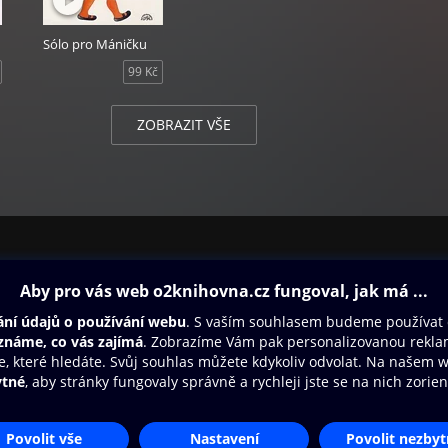
Sólo pro Máničku
99 Kč
ZOBRAZIT VŠE
ovna
Další zábava
Oneplay
Oneplay Originály
Sport