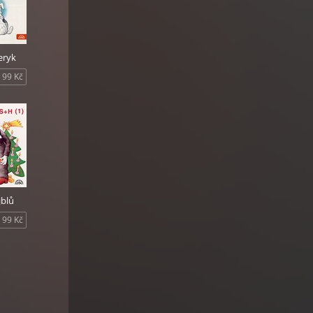
Žeryk
99 Kč
jblů
99 Kč