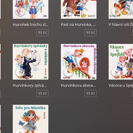
Hurvínek trochu zlobí
Past na Hurvínka, Hurvínkův mořský vlk
V hlavní roli 
99 Kč
99 Kč
Hurvínkovy zpívánky a taškařice
Hurvínkova abeceda slušného chování
Vánoce u Spe
99 Kč
99 Kč