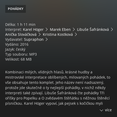
POHÁDKY
Délka: 1 h 11 min
Interpret:
Karel Höger
Marek Eben
Libuše Šafránková
Anička Slováčková
Kristina Kostková
Vydavatel:
Supraphon
Vydáno: 2016
Jazyk: český
Typ souboru: MP3
Velikost: 68 MB
Kombinaci milých, vlídných hlasů, krásné hudby a
mistrovské interpretace oblíbených, milovaných pohádek, to
vše obsahuje tento komplet. Jeho název není nadsazený,
protože jde skutečně o ty nejlepší pohádky, v nichž někdy
interpreti také zpívají. Libuše Šafránková čte pohádky Tři
oříšky pro Popelku a O zvědavém štěňátku s něžnou štěněcí
písničkou. Karel Höger vypoví, jak pejsek s kočičkou myli
podlahu. Skvělou společnost korunuje Marek Eben. Nejprve
více
spolu s Krtečkem (malá Anička Slováčková) vypoví příběh Jak