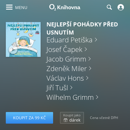
MENU
NEJLEPŠÍ POHÁDKY PŘED
USNUTÍM
Eduard Petiška
Josef Čapek
Jacob Grimm
Zdeněk Miler
Václav Hons
Jiří Tušl
Wilhelm Grimm
Koupit jako
KOUPIT ZA 99 KČ
Cena včetně DPH
dárek