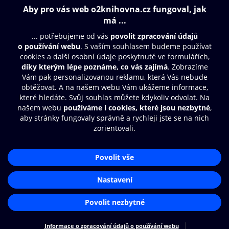
Obsah ke stažení
Moje O2 Knihovna
Další zábava
© O2 Czech Republic a.s.
Nákupní řád
Přístupnost
Aplikace O2 Knihovna
Zásady zpracování osobních údajů
Čti a poslouchej své e-knihy a
Cookies
audioknihy rychleji a pohodlněji.
Nastavení cookies
STÁHNOUT