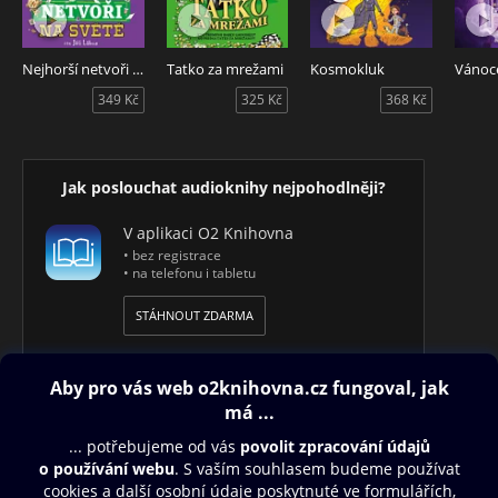
a zároveň nejhumornější kapitoly. Pro ty, kteří i z toho
nejlepšího vybírají jen to nejlepší!
Nejhorší netvoři na světě
Tatko za mrežami
Kosmokluk
Obsah:
349 Kč
325 Kč
368 Kč
1. Mikeš na pouti
2. Bouřka ve škole
3. Dobrodružství s kouzelným stolečkem
4. O Popelákovi (z knihy Nezbedné pohádky)
Jak poslouchat audioknihy nejpohodlněji?
Nejlepší pohádky Josefa Lady - čtyři zdramatizované příběhy
V aplikaci O2 Knihovna
z knih Josefa Lady. Na audioknize účinkují Jiřina Jirásková,
• bez registrace
Jaroslav Kepka a další.
• na telefonu i tabletu
STÁHNOUT ZDARMA
Obsah ke stažení