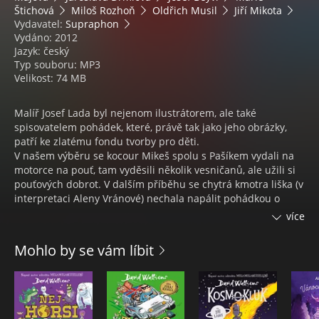
Štichová
Miloš Rozhoň
Oldřich Musil
Jiří Mikota
Vydavatel:
Supraphon
Vydáno: 2012
Jazyk: český
Typ souboru: MP3
Velikost: 74 MB
Malíř Josef Lada byl nejenom ilustrátorem, ale také
spisovatelem pohádek, které, právě tak jako jeho obrázky,
patří ke zlatému fondu tvorby pro děti.
V našem výběru se kocour Mikeš spolu s Pašíkem vydali na
motorce na pouť, tam vyděsili několik vesničanů, ale užili si
pouťových dobrot. V dalším příběhu se chytrá kmotra liška (v
interpretaci Aleny Vránové) nechala napálit pohádkou o
kouzelném stolečku. Třetí pohádku, tentokrát naruby,
více
vypráví Marek Eben. Není o Popelce, ale o Popelákovi,
urostlém jinochovi s obrovskými botami, kterého jeho
Mohlo by se vám líbit
macecha odstrkuje tak dlouho, až se do něj na plese
zamiluje princezna.
Závěrečný příběh líčí bouřku ve škole. Do ní si přinesli
mlýnek na počasí dvě strašidlácké děti - Bubáček a Pulec. V
tomto průřezu Ladovou tvorbou objevíme ty nejpovedenější