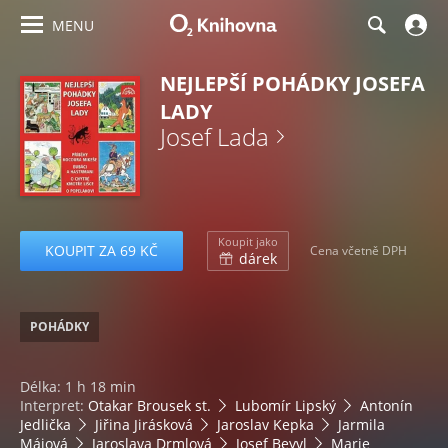
MENU
NEJLEPŠÍ POHÁDKY JOSEFA
LADY
Josef Lada
Koupit jako
KOUPIT ZA 69 KČ
Cena včetně DPH
dárek
POHÁDKY
Délka: 1 h 18 min
Interpret:
Otakar Brousek st.
Lubomír Lipský
Antonín
Jedlička
Jiřina Jirásková
Jaroslav Kepka
Jarmila
Májová
Jaroslava Drmlová
Josef Beyvl
Marie