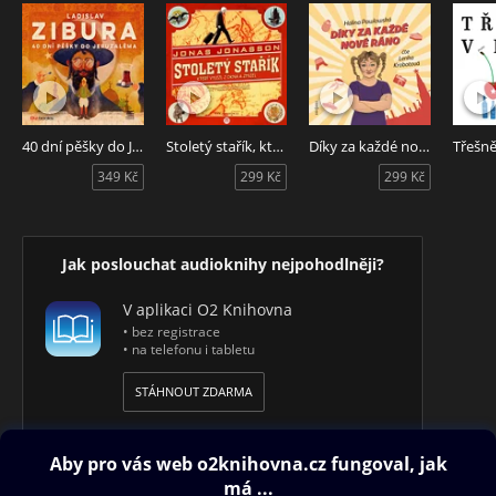
40 dní pěšky do Jeruzaléma
Stoletý stařík, který vylezl z okna a zmizel
Díky za každé nové ráno
Třešn
349 Kč
299 Kč
299 Kč
Jak poslouchat audioknihy nejpohodlněji?
V aplikaci O2 Knihovna
• bez registrace
• na telefonu i tabletu
STÁHNOUT ZDARMA