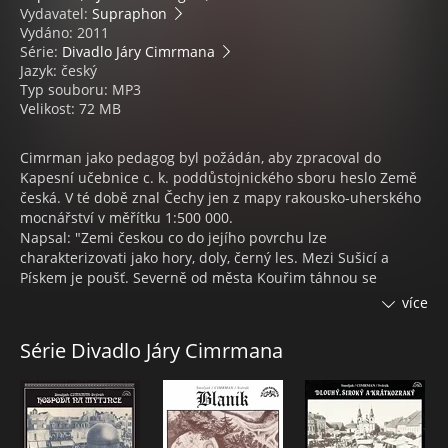
Vydavatel:
Supraphon
Vydáno: 2011
Série:
Divadlo Járy Cimrmana
Jazyk: český
Typ souboru: MP3
Velikost: 72 MB
Cimrman jako pedagog byl požádán, aby zpracoval do
Kapesní učebnice c. k. poddůstojnického sboru heslo Země
česká. V té době znal Čechy jen z mapy rakousko-uherského
mocnářství v měřítku 1:500 000.
Napsal: "Zemi českou co do jejího povrchu lze
charakterizovati jako hory, doly, černý les. Mezi Sušicí a
Pískem je poušť. Severně od města Kouřim táhnou se
rozsáhlé tabákové plantáže až ke kuřácké metropoli Šluknov.
více
Zkamenělé výměšky vyhynulých mamutů dolují pilní
Čechové v okolí Veltrus. Za zmínku stojí též okultistické
Série Divadlo Járy Cimrmana
doupě Duchcov a letovisko jihočeských zbohatlíků
Prachatice. Léčbou štítné žlázy jsou známy lázně Volary.
Český ráj je krajem nudistů. Zdejší adamité a evité chodí
zde, jak je Pánbůh stvořil, oděni jen tu a tam, nedbajíce
církevních pohrůžek z Mnichova Hradiště. Své centrum,