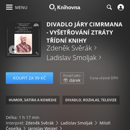
MENU
DIVADLO JÁRY CIMRMANA
- VYŠETŘOVÁNÍ ZTRÁTY
TŘÍDNÍ KNIHY
Zdeněk Svěrák
Ladislav Smoljak
Koupit jako
KOUPIT ZA 99 KČ
Cena včetně DPH
dárek
HUMOR, SATIRA A KOMEDIE
DIVADLO, ROZHLAS, TELEVIZE
Délka: 1 h 17 min
Interpret:
Zdeněk Svěrák
Ladislav Smoljak
Miloň
Čepelka
Jaroslav Weigel