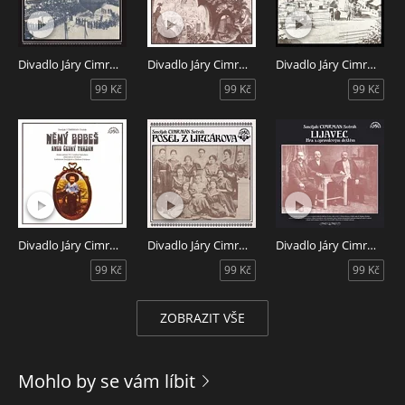
památný to hrad, pojmenovali si nudisté českým názvem pro
krásnou ženu: Kost."
Zůstává dodnes tajemstvím, zda Jára Cimrman přispěl takto
do příručky z pouhé neznalosti, či zda byl veden úmyslem
Divadlo Járy Cimrmana - Hospoda Na mýtince
Divadlo Járy Cimrmana - Blaník
Divadlo Járy Cimrmana - Dlouhý, Široký a Krátkozraký
rozložit poddůstojnický sbor a znemožnit mu případné
99 Kč
99 Kč
99 Kč
operace na českém území.
Obsah:
1. Seminář
2. Vyšetřování ztráty třídní knihy
Vyšetřování ztráty třídní knihy - záznam divadelního
představení dnes už legendárního Divadla Járy Cimrmana,
jehož hlavními postavami jsou Zdeněk Svěrák a Ladislav
Divadlo Járy Cimrmana - Němý Bobeš
Divadlo Járy Cimrmana - Posel z Liptákova
Divadlo Járy Cimrmana - Lijavec
Smoljak.
99 Kč
99 Kč
99 Kč
ZOBRAZIT VŠE
Mohlo by se vám líbit