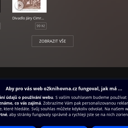
Divadlo Járy Cimrmana - Záskok
99 Kč
ZOBRAZIT VŠE
ovna
Další zábava
Oneplay
Oneplay Originály
Sport