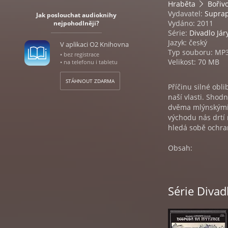
Hraběta
Bořiv
Vydavatel:
Supra
Jak poslouchat audioknihy
Vydáno: 2011
nejpohodlněji?
Série:
Divadlo Já
Jazyk: český
V aplikaci O2 Knihovna
Typ souboru: MP
• bez registrace
Velikost: 70 MB
• na telefonu i tabletu
STÁHNOUT ZDARMA
Příčinu silné obl
naší vlasti. Shod
dvěma mlýnskými 
východu nás drtí 
hledá sobě ochran
Obsah:
1. Divadelní sem
2. Blaník
Série Diva
Blaník - záznam 
jehož hlavními po