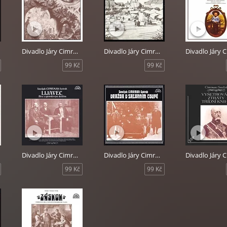
Divadlo Járy Cimrmana - Blaník
Divadlo Járy Cimrmana - Dlouhý, Široký a Krátkozraký
99 Kč
99 Kč
Divadlo Járy Cimrmana - Lijavec
Divadlo Járy Cimrmana - Vražda v salonním coupé
99 Kč
99 Kč