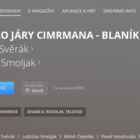
DIOKNIHY
E-MAGAZÍNY
APLIKACE A HRY
SMS/MMS INFO
O JÁRY CIMRMANA - BLANÍK
Svěrák
 Smoljak
Koupit jako
 KČ
Cena včetně DPH
dárek
 KOMEDIE
DIVADLO, ROZHLAS, TELEVIZE
 Svěrák
Ladislav Smoljak
Miloň Čepelka
Pavel Vondruska