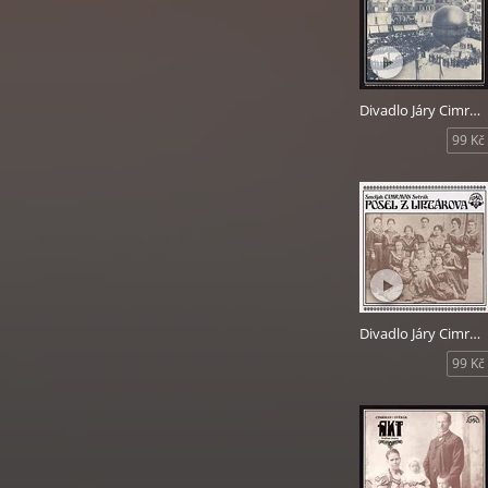
Divadlo Járy Cimrmana - Hospoda Na mýtince
99 Kč
Divadlo Járy Cimrmana - Posel z Liptákova
99 Kč