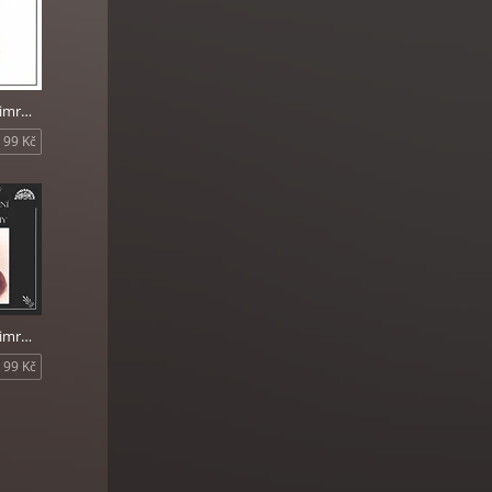
Divadlo Járy Cimrmana - Němý Bobeš
99 Kč
Divadlo Járy Cimrmana - Vyšetřování ztráty třídní knihy
99 Kč