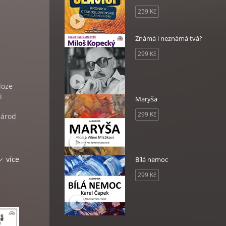
259 Kč
Známá i neznámá tvář
299 Kč
loze
i
Maryša
299 Kč
národ
více
Bílá nemoc
299 Kč
na,