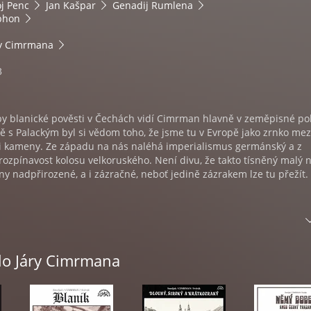
oj Penc
Jan Kašpar
Genadij Rumlena
phon
ry Cimrmana
3
iby blanické pověsti v Čechách vidí Cimrman hlavně v zeměpisné po
ně s Palackým byl si vědom toho, že jsme tu v Evropě jako zrnko mez
kameny. Ze západu na nás naléhá imperialismus germánský a z
rozpínavost kolosu velkoruského. Není divu, že takto tísněný malý 
y nadpřirozené, a i zázračné, neboť jedině zázrakem lze tu přežít.
inář Cimrman a historie
dlo Járy Cimrmana
divadelního představení dnes už legendárního Divadla Járy Cimrma
stavami jsou Zdeněk Svěrák a Ladislav Smoljak.