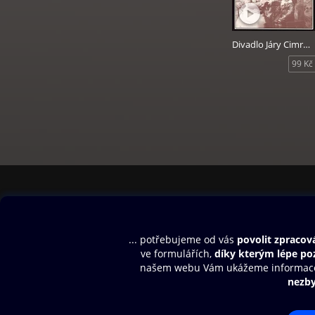
Divadlo Járy Cimrmana - Akt
99 Kč
Obsah ke stažení
Moje O2 Knih
Uvítací melodie
Přihlásit se
Aplikace a hry
E-knihy
Dárkový poukaz
SMS/MMS Info
Audioknihy
Nápověda
Blog
E-magazíny
Napište nám