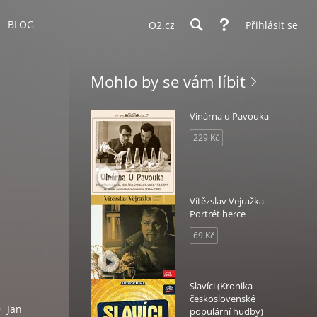
BLOG
O2.cz
Přihlásit se
Mohlo by se vám líbit
Vinárna u Pavouka
229 Kč
Vítězslav Vejražka -
Portrét herce
69 Kč
Slavíci (Kronika
československé
Jan
populární hudby)