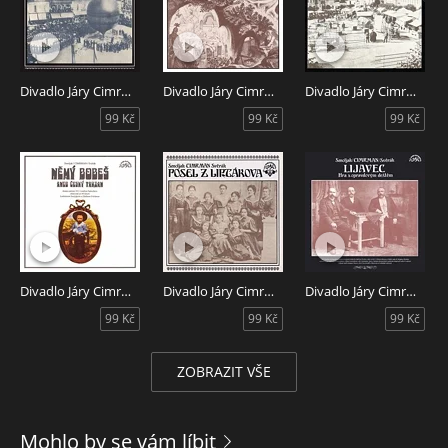
seminář
2. Záskok - Mistr přijíždí (předehra)
3. Záskok - Vlasta (hra)
Záskok - další nahrávky ze slavné ságy děl Divadla Járy
Divadlo Járy Cimrmana - Hospoda Na mýtince
Divadlo Járy Cimrmana - Blaník
Divadlo Járy Cimrmana - Dlouhý, Široký a Krátkozraký
Cimrmana, jehož hlavními autory jsou Zdeněk Svěrák a
99 Kč
99 Kč
99 Kč
Ladislav Smoljak. Na audioknize zazní nejen hlasy autorů,
ale i mnohých dalších.
Divadlo Járy Cimrmana - Němý Bobeš
Divadlo Járy Cimrmana - Posel z Liptákova
Divadlo Járy Cimrmana - Lijavec
99 Kč
99 Kč
99 Kč
ZOBRAZIT VŠE
Mohlo by se vám líbit