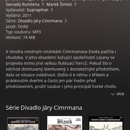
Genadij Rumlena
Marek Šimon
Vydavatel:
Supraphon
Vydáno: 2011
Série:
Divadlo Járy Cimrmana
Jazyk: český
Typ souboru: MP3
Velikost: 74 MB
K mnoha smolným stránkám Cimrmanova života patřila i
chudoba. V jeho divadelní kočující společnosti Lipany se
projevila mimo jiné velkou fluktuací herců. Pokud šlo o
odchod domluvený domluvený s dostatečným předstihem,
dala se situace zvládnout. Došlo-li k němu s křikem a
prásknutím dveřmi a často jen pár hodin před
představením, prožil soubor i jeho principál horké chvíle.
Takové zkušenosti stojí v pozadí hry Záskok. Milovníkům díla
více
tohoto zneuznaného Čecha se dostává do rukou svědectví z
této oblasti mistrova života, v níž se nejvíc naplnil jeho osud
Série Divadlo Járy Cimrmana
- z divadla.
Obsah:
1. Cimrman - principál kočující herecké společnosti -