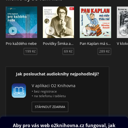
Pro každého nebe
Povídky Šimka a Grossmanna
Pan Kaplan má stále třídu rád
199 Kč
69 Kč
289 Kč
Jak poslouchat audioknihy nejpohodlněji?
V aplikaci O2 Knihovna
• bez registrace
• na telefonu i tabletu
STÁHNOUT ZDARMA