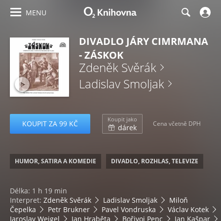
MENU
DIVADLO JÁRY CIMRMANA
- ZÁSKOK
Zdeněk Svěrák
Ladislav Smoljak
Koupit jako
KOUPIT ZA 99 KČ
Cena včetně DPH
dárek
HUMOR, SATIRA A KOMEDIE
DIVADLO, ROZHLAS, TELEVIZE
Délka: 1 h 19 min
Interpret:
Zdeněk Svěrák
Ladislav Smoljak
Miloň
Čepelka
Petr Brukner
Pavel Vondruska
Václav Kotek
Jaroslav Weigel
Jan Hraběta
Bořivoj Penc
Jan Kašpar