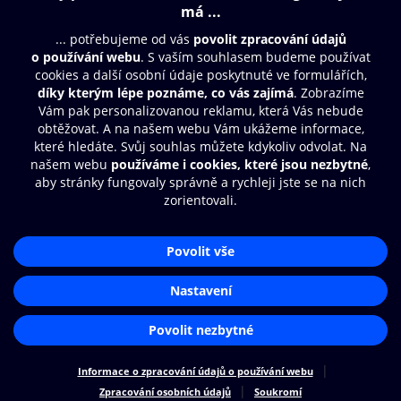
Obsah ke stažení
Moje O2 Knihovna
Další zábava
© O2 Czech Republic a.s.
Nákupní řád
Přístupnost
Aplikace O2 Knihovna
Zásady zpracování osobních údajů
Čti a poslouchej své e-knihy a
Cookies
audioknihy rychleji a pohodlněji.
Nastavení cookies
STÁHNOUT