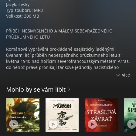
Jazyk: český
Typ souboru: MP3
Velikost: 300 MB
PŘÍBĚH NESMYSLNÉHO A MÁLEM SEBEVRAŽEDNÉHO
PRŮZKUMNÉHO LETU
Románové vyprávění prokládané esejisticky laděnými
úvahami líčí průběh nebezpečného průzkumného letu z
května 1940 nad hořícím severofrancouzským městem Arras,
do něhož právě pronikají tankové jednotky nacistického
Německa.
více
Francouzský letec a spisovatel Antoine de Saint-Exupéry (29.
Mohlo by se vám líbit
6. 1900 – 31. 7. 1944) byl zcela mimořádnou osobností.
Slovenský literární historik a romanista Jozef Felix o něm
napsal: „Letec – spisovatel – hrdina.“ Tématiku svých knih
čerpal Saint-Exupéry z vlastních zkušeností letce (Jižní
Amerika, severní Afrika, Evropa). Cílem života není podle něj
dobrodružství nebo čin pro čin, nýbrž čin a oběť pro druhé.
Letadlo mu bylo prostředkem k filozofickému pohledu na