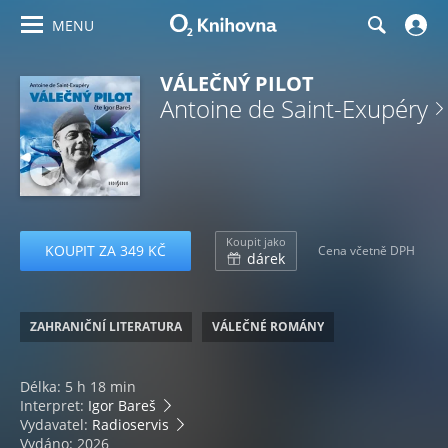
MENU
VÁLEČNÝ PILOT
Antoine de Saint-Exupéry
Koupit jako
KOUPIT ZA 349 KČ
Cena včetně DPH
dárek
ZAHRANIČNÍ LITERATURA
VÁLEČNÉ ROMÁNY
Délka: 5 h 18 min
Interpret:
Igor Bareš
Vydavatel:
Radioservis
Vydáno: 2026