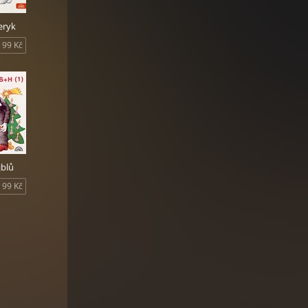
Žeryk
99 Kč
 ne
orkou
jblů
99 Kč