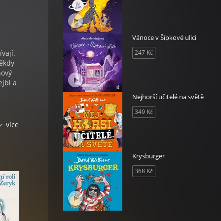
Vánoce v Šípkové ulici
vají.
247 Kč
někdy
nový
jbl a
Nejhorší učitelé na světě
349 Kč
více
Krysburger
368 Kč