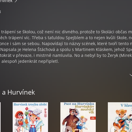
urvínek
3
trápení se školou, což není nic divného, protože to školáci občas mí
ěch trápení víc. Třeba s taťuldou Spejblem a to nejen kvůli škole, 
nce i sám se sebou. Napovídají to názvy scének, které tvoří tento 
. Napsala je Helena Štáchová a spolu s Martinem Kláskem, jehož Spe
tokrát v převaze, i mistrně namluvila. No a nebyl by to Žeryk (Mirek
m alespoň jedenkrát nepřipletl.
ní systém
pení se školou
l a Hurvínek
čka se milují,
uva
žou myši
ů
tika