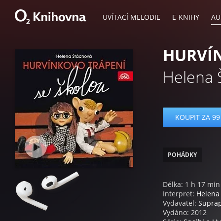
UVÍTACÍ MELODIE
E-KNIHY
AU
HURVÍN
Helena 
KOUPIT ZA 99
POHÁDKY
Délka: 1 h 17 min
Interpret:
Helena
Vydavatel:
Supra
Vydáno: 2012