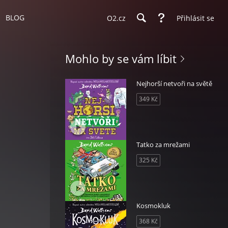
BLOG
O2.cz
Přihlásit se
Mohlo by se vám líbit
Nejhorší netvoři na světě
349 Kč
Tatko za mrežami
325 Kč
Kosmokluk
368 Kč