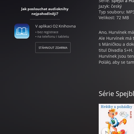
Série:
Spejbl a H
Jazyk: český
Jak poslouchat audioknihy
Typ souboru: MP
nejpohodlněji?
Velikost: 72 MB
V aplikaci O2 Knihovna
Ano, Hurvínek má 
• bez registrace
• na telefonu i tabletu
Ale Hurvínek má t
s Máničkou a doko
STÁHNOUT ZDARMA
titul Divadla S+H
Hurvínek jsou ten
Polák), aby se ta
Obsah:
1. Hurvínkův škol
2. Hurvínkovo trá
Série Spejb
3. Hamáček a Máni
4. Spejblova oml
5. O škole
6. Za všechno mů
7. Něco na zub
8. Výměna názor
9. Hurvínkova poli
10. Večerníček