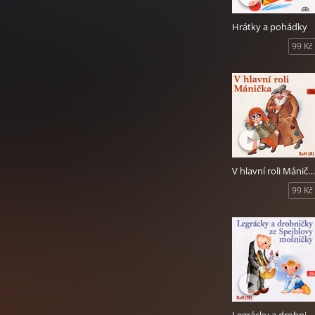
11. Třikrát dva je
Hrátky a pohádky
12. Ukolébavka
99 Kč
Hurvínkovo trápe
zrovna vzorným šk
je Helena Štáchov
V hlavní roli Mánička
99 Kč