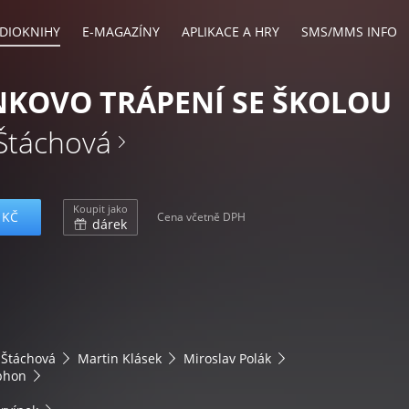
DIOKNIHY
E-MAGAZÍNY
APLIKACE A HRY
SMS/MMS INFO
KOVO TRÁPENÍ SE ŠKOLOU
Štáchová
Koupit jako
 KČ
Cena včetně DPH
dárek
 Štáchová
Martin Klásek
Miroslav Polák
phon