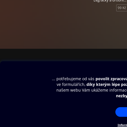
Legrácky a drobničky ze Spejblovy mošničky
99 Kč
Obsah ke stažení
Moje O2 Knih
Uvítací melodie
Přihlásit se
Aplikace a hry
E-knihy
Dárkový poukaz
SMS/MMS Info
Audioknihy
Nápověda
Blog
E-magazíny
Napište nám
Nákupní řád
© O2 Czech Republic a.s.