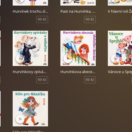
 šest
Hurvínek trochu zlobí
Past na Hurvínka, Hurvínkův mořský vlk
V hlavní roli 
99 Kč
99 Kč
ní se školou - audiokniha obsahuje další humorné scénky s jedním
olákem v hlavní roli, které jsou i pro předškoláky a poškoláky! Aut
á, hrají Martin Klásek, Helena Štáchová a Miroslav Polák.
Hurvínkovy zpívánky a taškařice
Hurvínkova abeceda slušného chování
Vánoce u Spe
99 Kč
99 Kč