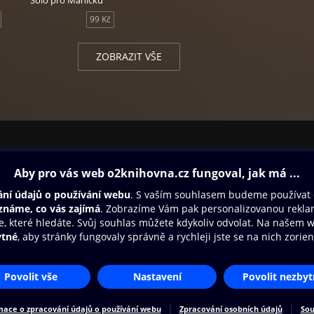
Sólo pro Máničku
99 Kč
ZOBRAZIT VŠE
ovna
Další zábava
Oneplay
Oneplay Originály
Sport
Přístupnost
Zásady zpracování osobních údajů
Cookies
Na