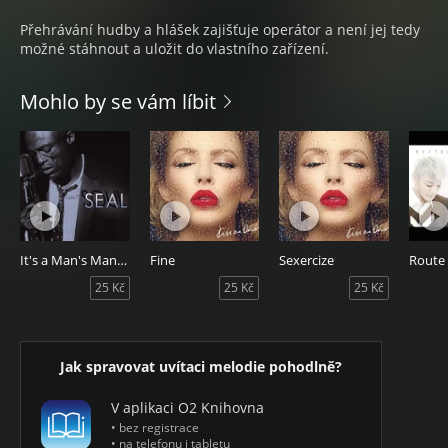
Přehrávání hudby a hlášek zajišťuje operátor a není jej tedy
možné stáhnout a uložit do vlastního zařízení.
Mohlo by se vám líbit
It's a Man's Man's Man's World
Fine
Sexercize
Route
25 Kč
25 Kč
25 Kč
Jak spravovat uvítaci melodie pohodlně?
V aplikaci O2 Knihovna
• bez registrace
• na telefonu i tabletu