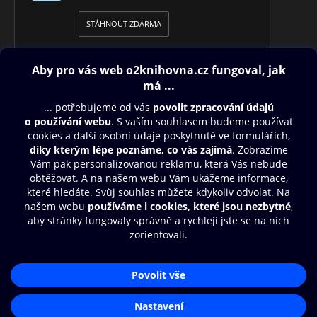
STÁHNOUT ZDARMA
Obsah ke stažení
Moje O2 Knihovna
Další zábava
© O2 Czech Republic a.s.
Nákupní řád
Přístupnost
Aplikace O2 Knihovna
Zásady zpracování osobních údajů
Čti a poslouchej své e-knihy a
Cookies