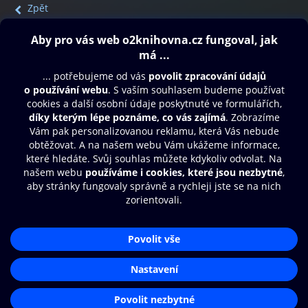
Zpět
Obsah ke stažení
Moje O2 Knihovna
Další zábava
© O2 Czech Republic a.s.
Nákupní řád
Přístupnost
Aplikace O2 Knihovna
Zásady zpracování osobních údajů
Čti a poslouchej své e-knihy a
Cookies
audioknihy rychleji a pohodlněji.
Nastavení cookies