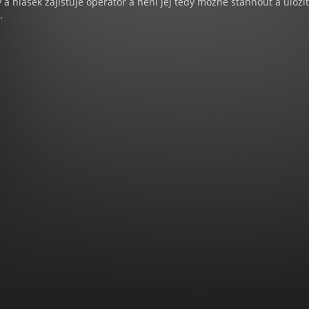
a hlášek zajišťuje operátor a není jej tedy možné stáhnout a uloži
.