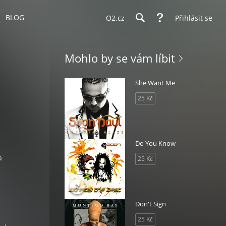
BLOG
O2.cz
Přihlásit se
Mohlo by se vám líbit
She Want Me
25 Kč
Do You Know
a
25 Kč
Don't Sign
25 Kč