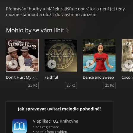
Přehrávání hudby a hlášek zajišťuje operátor a není jej tedy
možné stáhnout a uložit do vlastního zařízení.
Mohlo by se vám líbit
Don't Hurt My Feelings
Faithful
Dance and Sweep
Coconu
25 Kč
25 Kč
25 Kč
Jak spravovat uvítaci melodie pohodlně?
V aplikaci O2 Knihovna
• bez registrace
• na telefonu i tabletu