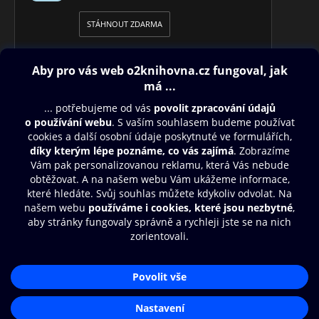
STÁHNOUT ZDARMA
Obsah ke stažení
Moje O2 Knihovna
Další zábava
© O2 Czech Republic a.s.
Nákupní řád
Přístupnost
Aplikace O2 Knihovna
Zásady zpracování osobních údajů
Čti a poslouchej své e-knihy a
Cookies