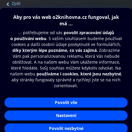
Zpět
Obsah ke stažení
Moje O2 Knihovna
Další zábava
© O2 Czech Republic a.s.
Nákupní řád
Přístupnost
Aplikace O2 Knihovna
Zásady zpracování osobních údajů
Čti a poslouchej své e-knihy a
Cookies
audioknihy rychleji a pohodlněji.
Nastavení cookies