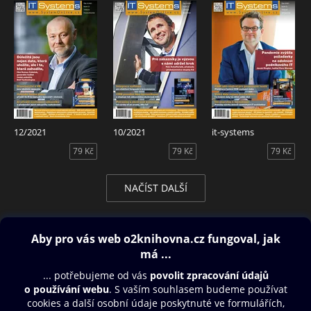
12/2021
10/2021
it-systems
79 Kč
79 Kč
79 Kč
NAČÍST DALŠÍ
Obsah ke stažení
Moje O2 Knihovna