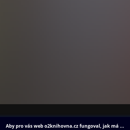
ovna
Další zábava