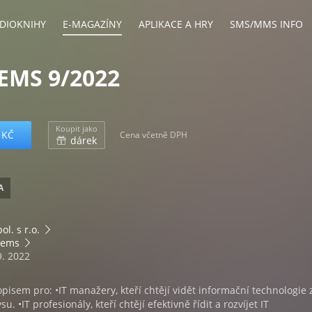
DIOKNIHY
E-MAGAZÍNY
APLIKACE A HRY
SMS/MMS INFO
TEMS 9/2022
Koupit jako
 KČ
Cena včetně DPH
dárek
A
ol. s r.o.
tems
9. 2022
opisem pro: •IT manažery, kteří chtějí vidět informační technologie 
u. •IT profesionály, kteří chtějí efektivně řídit a rozvíjet IT