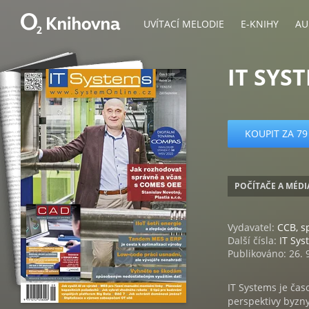
UVÍTACÍ MELODIE
E-KNIHY
AU
IT SYS
KOUPIT ZA 79
POČÍTAČE A MÉDI
Vydavatel:
CCB, sp
Další čísla:
IT Sys
Publikováno: 26. 
IT Systems je čas
perspektivy byznys