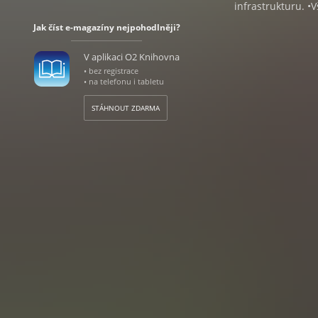
infrastrukturu. •V
Jak číst e-magazíny nejpohodlněji?
V aplikaci O2 Knihovna
• bez registrace
• na telefonu i tabletu
STÁHNOUT ZDARMA