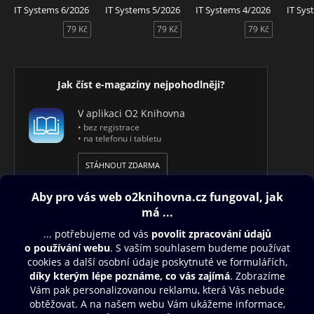
IT Systems 6/2026
IT Systems 5/2026
IT Systems 4/2026
IT Sys
79 Kč
79 Kč
79 Kč
Jak číst e-magazíny nejpohodlněji?
V aplikaci O2 Knihovna
• bez registrace
• na telefonu i tabletu
STÁHNOUT ZDARMA
Obsah ke stažení
Moje O2 Knihovna
Další zábava