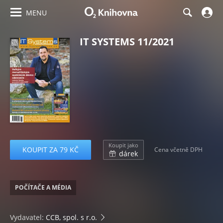
MENU
IT SYSTEMS 11/2021
Koupit jako
KOUPIT ZA 79 KČ
Cena včetně DPH
dárek
POČÍTAČE A MÉDIA
Vydavatel:
CCB, spol. s r.o.