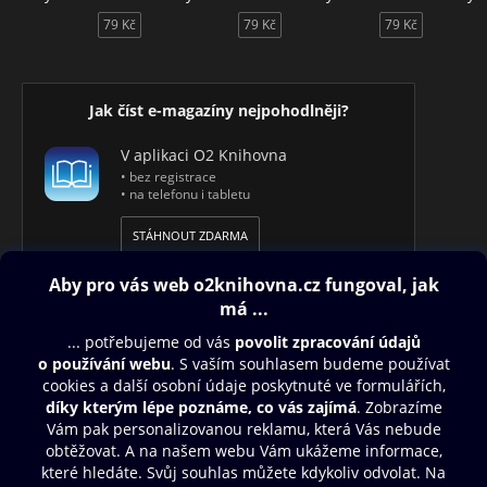
79 Kč
79 Kč
79 Kč
Jak číst e-magazíny nejpohodlněji?
V aplikaci O2 Knihovna
• bez registrace
• na telefonu i tabletu
STÁHNOUT ZDARMA
Obsah ke stažení
Moje O2 Knihovna
Další zábava