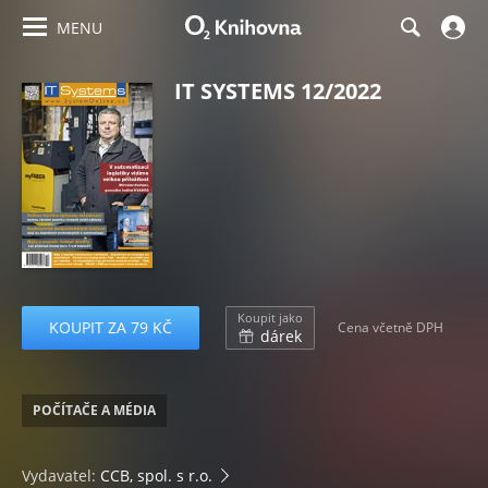
MENU
IT SYSTEMS 12/2022
Koupit jako
KOUPIT ZA 79 KČ
Cena včetně DPH
dárek
POČÍTAČE A MÉDIA
Vydavatel:
CCB, spol. s r.o.