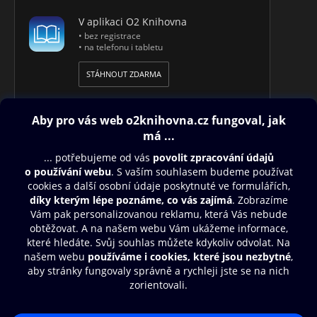
V aplikaci O2 Knihovna
• bez registrace
• na telefonu i tabletu
STÁHNOUT ZDARMA
Obsah ke stažení
Moje O2 Knihovna
Další zábava
© O2 Czech Republic a.s.
Nákupní řád