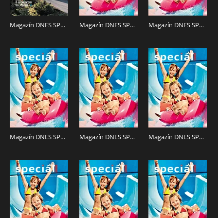
V RÁMCI NÁKUPU MÁTE K DISPOZICI 2 LIBOVOLNÁ
REGIONÁLNÍ VYDÁNÍ TOHOTO TITULU.
Magazín DNES SPECIÁL Brno a Jižní Morava - 12.6.2026
Magazín DNES SPECIÁL Jižní Čechy - 12.6.2026
Magazín DNES SPECIÁL Vysočina - 12.6.2026
Magazín DNES SPECIÁL Olomoucký - 12.6.2026
Magazín DNES SPECIÁL Pardubický - 12.6.2026
Magazín DNES SPECIÁL Praha - 12.6.2026