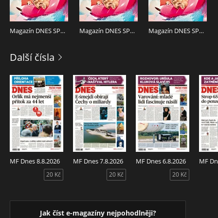
Magazín DNES SPECIÁL Západní Čechy - 12.6.2026
Magazín DNES SPECIÁL Střední Čechy - 12.6.2026
Magazín DNES SPECIÁL Severní Čechy - 12.6.2026
Další čísla
MF Dnes 8.8.2026
MF Dnes 7.8.2026
MF Dnes 6.8.2026
MF Dne
20 Kč
20 Kč
20 Kč
Jak číst e-magazíny nejpohodlněji?