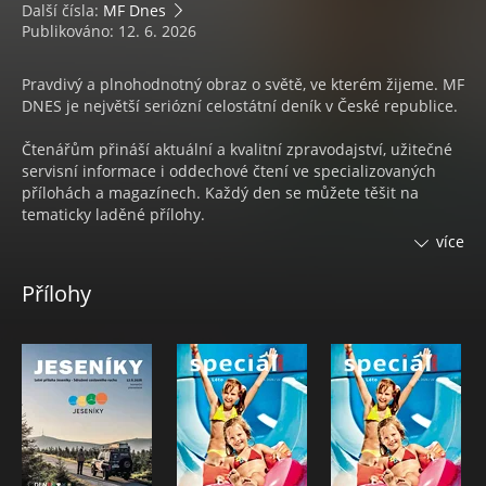
Další čísla:
MF Dnes
Publikováno: 12. 6. 2026
Pravdivý a plnohodnotný obraz o světě, ve kterém žijeme. MF
DNES je největší seriózní celostátní deník v České republice.
Čtenářům přináší aktuální a kvalitní zpravodajství, užitečné
servisní informace i oddechové čtení ve specializovaných
přílohách a magazínech. Každý den se můžete těšit na
tematicky laděné přílohy.
více
Každý týden na 4 magazíny:
Přílohy
• Pondělí s nejčtenějším ženským časopisem
ONA DNES
• V úterý čtenáři naleznou speciální přílohu s ověřenými
spotřebitelskými
TESTY KVALITY
• Středa s inspirací pro váš domov a zahradu v
DOMA DNES
• Čtvrtek s televizním programem
Magazín DNES+TV
• Pátek se mohou čtenáři těšit na časopis
DNES Speciál
• Sobota se spoustou zajímavého čtení na volné dny ve
Víkend DNES a v Orientaci Lidových novin.