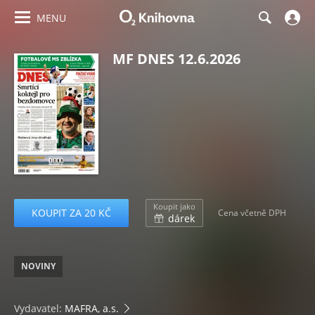
MENU
MF DNES 12.6.2026
Koupit jako
KOUPIT ZA 20 KČ
Cena včetně DPH
dárek
NOVINY
Vydavatel:
MAFRA, a.s.