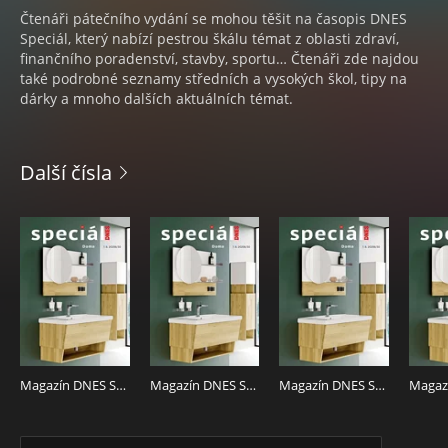
Čtenáři pátečního vydání se mohou těšit na časopis DNES
Speciál, který nabízí pestrou škálu témat z oblasti zdraví,
finančního poradenství, stavby, sportu… Čtenáři zde najdou
také podrobné seznamy středních a vysokých škol, tipy na
dárky a mnoho dalších aktuálních témat.
Další čísla
Magazín DNES SPECIÁL Severní Čechy - 7.8.2026
Magazín DNES SPECIÁL Střední Čechy - 7.8.2026
Magazín DNES SPECIÁL Pardubický - 7.8.2026