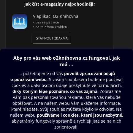
Jak číst e-magazíny nejpohodlněji?
V aplikaci O2 Knihovna
• bez registrace
• na telefonu i tabletu
STÁHNOUT ZDARMA
Obsah ke stažení
Moje O2 Knihovna
Další zábava
© O2 Czech Republic a.s.