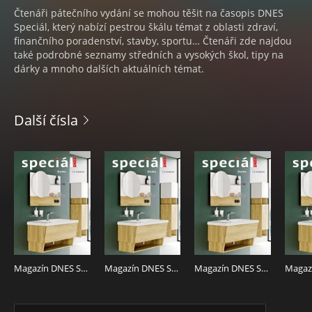
Čtenáři pátečního vydání se mohou těšit na časopis DNES
Speciál, který nabízí pestrou škálu témat z oblasti zdraví,
finančního poradenství, stavby, sportu… Čtenáři zde najdou
také podrobné seznamy středních a vysokých škol, tipy na
dárky a mnoho dalších aktuálních témat.
Další čísla
Magazín DNES SPECIÁL Severní Čechy - 7.8.2026
Magazín DNES SPECIÁL Střední Čechy - 7.8.2026
Magazín DNES SPECIÁL Pardubický - 7.8.2026