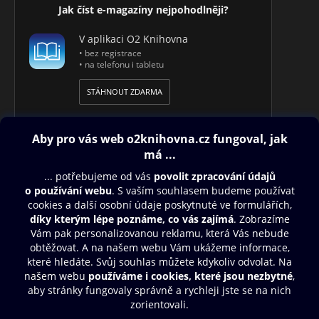
Jak číst e-magazíny nejpohodlněji?
V aplikaci O2 Knihovna
• bez registrace
• na telefonu i tabletu
STÁHNOUT ZDARMA
Obsah ke stažení
Moje O2 Knihovna
Další zábava
© O2 Czech Republic a.s.