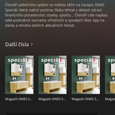
Čtenáři pátečního vydání se mohou těšit na časopis DNES
Speciál, který nabízí pestrou škálu témat z oblasti zdraví,
finančního poradenství, stavby, sportu… Čtenáři zde najdou
také podrobné seznamy středních a vysokých škol, tipy na
dárky a mnoho dalších aktuálních témat.
Další čísla
Magazín DNES SPECIÁL Severní Čechy - 7.8.2026
Magazín DNES SPECIÁL Střední Čechy - 7.8.2026
Magazín DNES SPECIÁL Pardubický - 7.8.2026