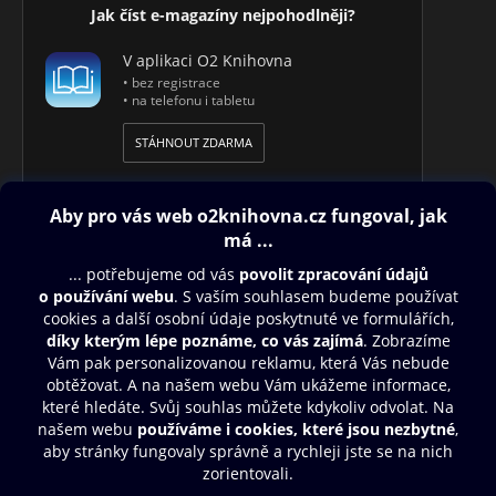
Jak číst e-magazíny nejpohodlněji?
V aplikaci O2 Knihovna
• bez registrace
• na telefonu i tabletu
STÁHNOUT ZDARMA
Obsah ke stažení
Moje O2 Knihovna
Další zábava
© O2 Czech Republic a.s.