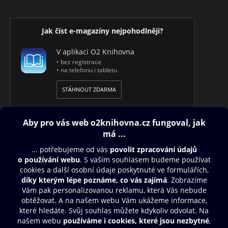
Jak číst e-magazíny nejpohodlněji?
V aplikaci O2 Knihovna
• bez registrace
• na telefonu i tabletu
STÁHNOUT ZDARMA
Obsah ke stažení
Moje O2 Knihovna
Další zábava