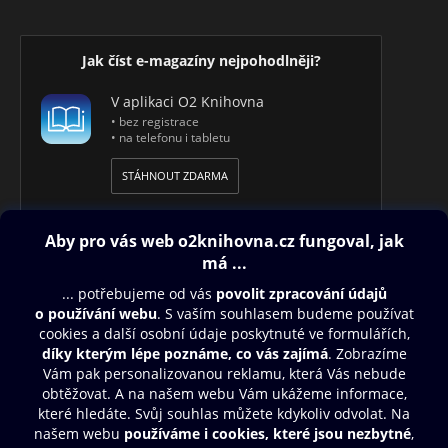
Jak číst e-magazíny nejpohodlněji?
V aplikaci O2 Knihovna
• bez registrace
• na telefonu i tabletu
STÁHNOUT ZDARMA
Obsah ke stažení
Moje O2 Knihovna
Další zábava