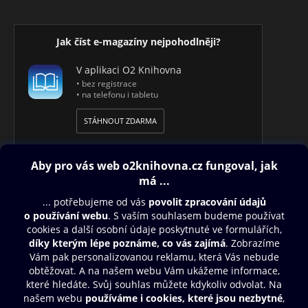
Jak číst e-magazíny nejpohodlněji?
V aplikaci O2 Knihovna
• bez registrace
• na telefonu i tabletu
STÁHNOUT ZDARMA
Obsah ke stažení
Moje O2 Knihovna
Další zábava