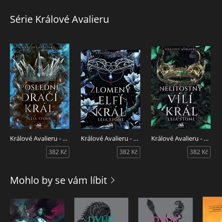
pověstí krutého tyrana.
Jenže co když je vše jinak? Co když Lucien není tak nelítostný,
Série Králové Avalieru
jak se o něm říká? Co když si sám prožil víc než kdokoli z jeho
poddaných? Co když je v Madelynnině moci nechat královo
srdce opět vykvést?
Králové Avalieru - Poslední dračí král
Králové Avalieru - Zlomený elfí král
Králové Avalieru - Nelítostný vílí král
382 Kč
382 Kč
382 Kč
Mohlo by se vám líbit