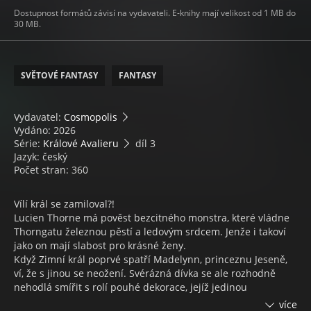
Dostupnost formátů závisí na vydavateli. E-knihy mají velikost od 1 MB do
30 MB.
SVĚTOVÉ FANTASY
FANTASY
Vydavatel:
Cosmopolis
Vydáno: 2026
Série:
Králové Avalieru
díl 3
Jazyk: český
Počet stran: 360
Vílí král se zamiloval?!
Lucien Thorne má pověst bezcitného monstra, které vládne
Thorngatu železnou pěstí a ledovým srdcem. Jenže i takoví
jako on mají slabost pro krásné ženy.
Když Zimní král poprvé spatří Madelynn, princeznu Jeseně,
ví, že s jinou se neožení. Svérázná dívka se ale rozhodně
nehodlá smířit s rolí pouhé dekorace, jejíž jedinou
povinností je vypadat hezky na trůnu a rodit děti králi s
více