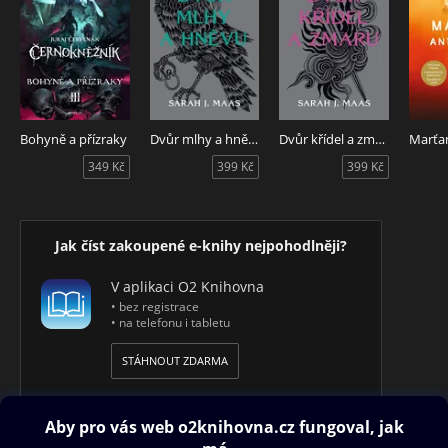
Bohyně a přízraky
Dvůr mlhy a hněvu
Dvůr křídel a zmaru
Marťa
349 Kč
399 Kč
399 Kč
Jak číst zakoupené e-knihy nejpohodlněji?
V aplikaci O2 Knihovna
• bez registrace
• na telefonu i tabletu
STÁHNOUT ZDARMA