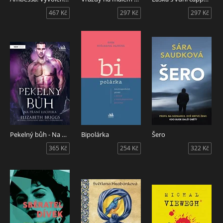
467 Kč
297 Kč
297 Kč
Pekelný bůh - Na přání Lucifera
Bipolárka
Šero
365 Kč
254 Kč
322 Kč