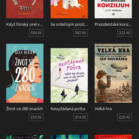
Když římský orel vládl světu
Se srdečným pozdravem
Prezidentské konzilium
594 Kč
382 Kč
322 Kč
Život ve 280 znacích
Nevyžádaná pošta
Velká hra
254 Kč
314 Kč
220 Kč