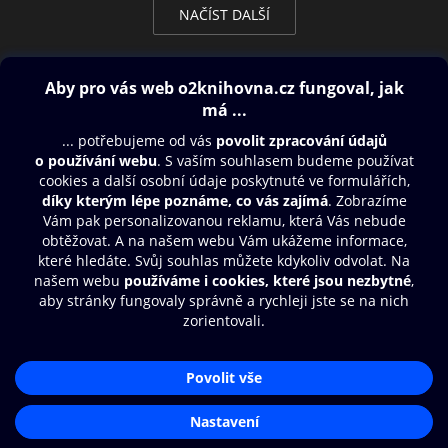
NAČÍST DALŠÍ
Obsah ke stažení
Moje O2 Knihovna
Další zábava
© O2 Czech Republic a.s.
Nákupní řád
Přístupnost
Aplikace O2 Knihovna
Zásady zpracování osobních údajů
Čti a poslouchej své e-knihy a
Cookies
audioknihy rychleji a pohodlněji.