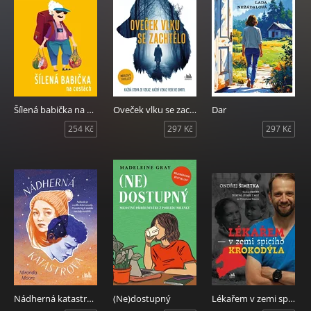
Šílená babička na cestách
Oveček vlku se zachtělo
Dar
254 Kč
297 Kč
297 Kč
Nádherná katastrofa
(Ne)dostupný
Lékařem v zemi spícího krokodýla