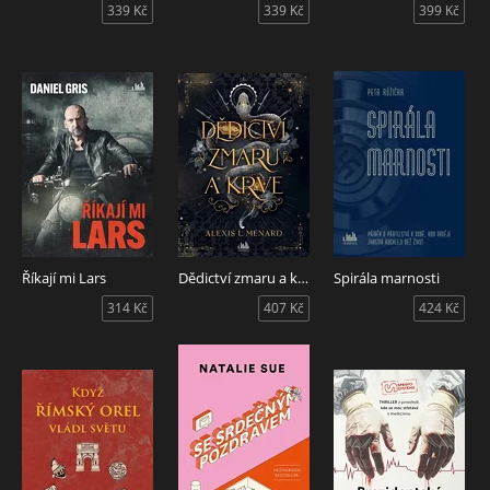
339 Kč
339 Kč
399 Kč
Říkají mi Lars
Dědictví zmaru a krve
Spirála marnosti
314 Kč
407 Kč
424 Kč