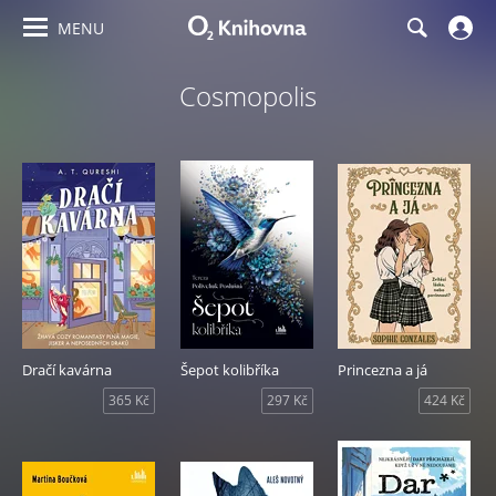
MENU
Cosmopolis
Dračí kavárna
Šepot kolibříka
Princezna a já
365 Kč
297 Kč
424 Kč