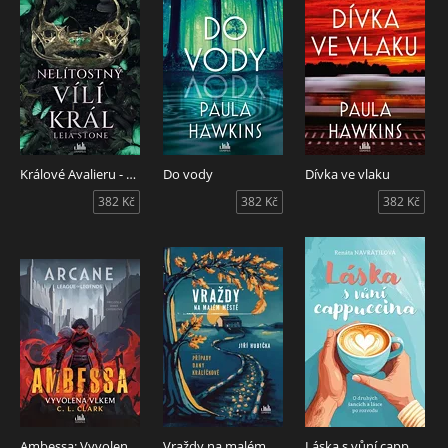
Králové Avalieru - Nelítostný vílí král
Do vody
Dívka ve vlaku
382 Kč
382 Kč
382 Kč
Ambessa: Vyvolena vlkem
Vraždy na malém městě
Láska s vůní cappuccina