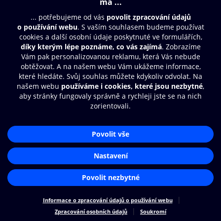
Moje O2 Knihovna
Další zábava
© O2 Czech Republic a.s.
Nákupní řád
Přístupnost
Zásady zpracování osobních údajů
Cookies
Aplikace O2 Knihovna
Nastavení cookies
Čti a poslouchej své e-knihy a
audioknihy rychleji a pohodlněji.
STÁHNOUT