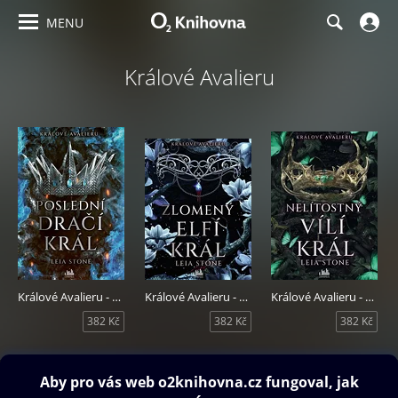
MENU
Králové Avalieru
Králové Avalieru - Poslední dračí král
Králové Avalieru - Zlomený elfí král
Králové Avalieru - Nelítostný vílí král
382 Kč
382 Kč
382 Kč
Obsah ke stažení