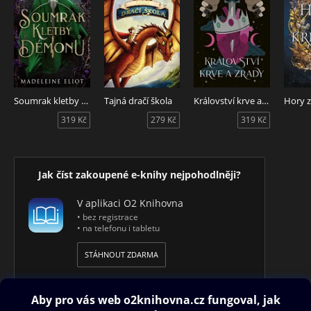
Soumrak kletby démonů
Tajná dračí škola
Království krve a zrady
Hory z
319 Kč
279 Kč
319 Kč
Jak číst zakoupené e-knihy nejpohodlněji?
V aplikaci O2 Knihovna
• bez registrace
• na telefonu i tabletu
STÁHNOUT ZDARMA