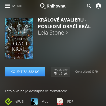
MENU
KRÁLOVÉ AVALIERU -
POSLEDNÍ DRAČÍ KRÁL
Leia Stone
Koupit jako
KOUPIT ZA 382 KČ
Cena včetně DPH
dárek
Tato e-kniha je dostupná ve formátech:
ePUB
Mobi
PDF