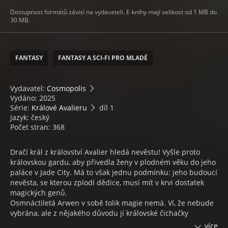
Dostupnost formátů závisí na vydavateli. E-knihy mají velikost od 1 MB do
30 MB.
FANTASY
FANTASY A SCI-FI PRO MLADÉ
Vydavatel:
Cosmopolis
Vydáno: 2025
Série:
Králové Avalieru
díl 1
Jazyk: český
Počet stran: 368
Dračí král z království Avalier hledá nevěstu! Vyšle proto
královskou gardu, aby přivedla ženy v plodném věku do jeho
paláce v Jade City. Má to však jednu podmínku: jeho budoucí
nevěsta, se kterou zplodí dědice, musí mít v krvi dostatek
magických genů.
Osmnáctiletá Arwen v sobě tolik magie nemá. Ví, že nebude
vybrána, ale z nějakého důvodu jí královské čichačky
přikážou, aby se králi představila jako možná manželka.
více