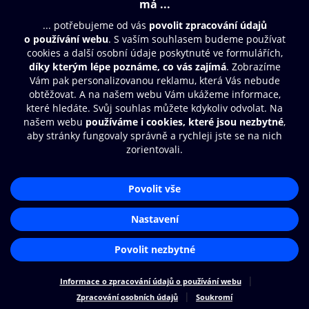
Obsah ke stažení
Moje O2 Knihovna
Další zábava
© O2 Czech Republic a.s.
Nákupní řád
Přístupnost
Aplikace O2 Knihovna
Zásady zpracování osobních údajů
Čti a poslouchej své e-knihy a
Cookies
audioknihy rychleji a pohodlněji.
Nastavení cookies
STÁHNOUT