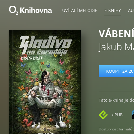
UVÍTACÍ MELODIE
E-KNIHY
AU
VÁBENÍ
Jakub M
KOUPIT ZA 20
Tato e-kniha je d
ePUB
Dostupnost formátů zá