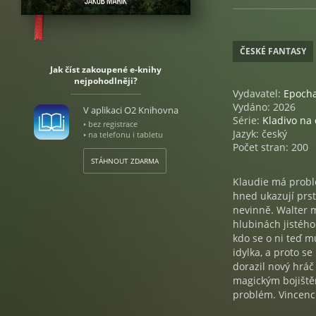
ČESKÉ FANTASY
Jak číst zakoupené e-knihy
nejpohodlněji?
Vydavatel:
Epoch
Vydáno: 2026
V aplikaci O2 Knihovna
Série:
Kladivo na 
• bez registrace
Jazyk: český
• na telefonu i tabletu
Počet stran: 200
STÁHNOUT ZDARMA
Klaudie má probl
hned ukazují prst
nevinně. Walter m
hlubinách jistého
kdo se o ni teď m
idylka, a proto s
dorazil nový hráč
magickým bojiště
problém. Vincenc s