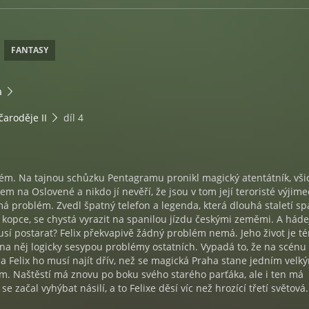
FANTASY
a
čaroděje II
díl 4
ém. Na tajnou schůzku Pentagramu pronikl magický atentátník, vši
em na Oslovené a nikdo jí nevěří, že jsou v tom její teroristé výjim
á problém. Zvedl špatný telefon a legenda, která dlouhá staletí sp
 kopce, se chystá vyrazit na spanilou jízdu českými zeměmi. A hádej
usí postarat? Felix překvapivě žádný problém nemá. Jeho život je t
e na něj logicky sesypou problémy ostatních. Vypadá to, že na scénu
 a Felix ho musí najít dřív, než se magická Praha stane jedním velk
m. Naštěstí má znovu po boku svého starého parťáka, ale i ten má
e začal vyhýbat násilí, a to Felixe děsí víc než hrozící třetí světová.