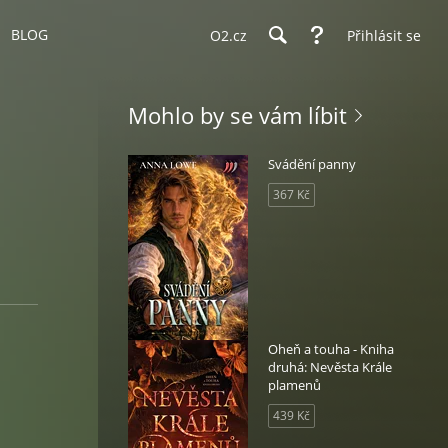
BLOG
O2.cz
Přihlásit se
Mohlo by se vám líbit
Svádění panny
367 Kč
Oheň a touha - Kniha
druhá: Nevěsta Krále
plamenů
439 Kč