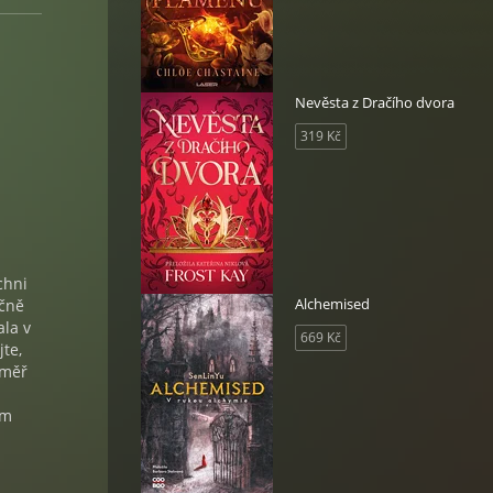
Nevěsta z Dračího dvora
319 Kč
chni
Alchemised
ečně
ala v
669 Kč
te,
éměř
ým