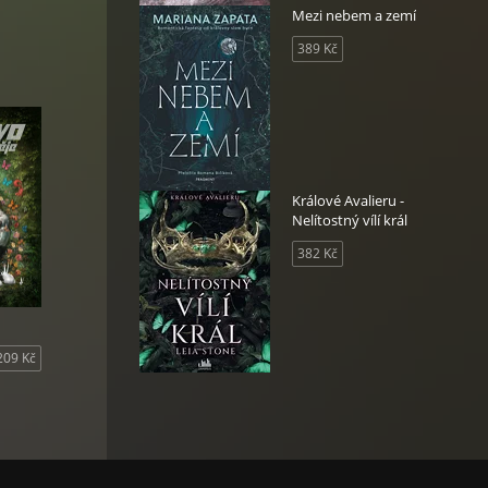
Mezi nebem a zemí
389 Kč
Králové Avalieru -
Nelítostný vílí král
382 Kč
209 Kč