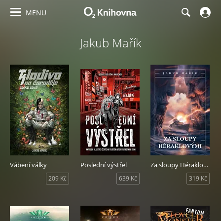
MENU
Jakub Mařík
Vábení války
Poslední výstřel
Za sloupy Héraklovými
209 Kč
639 Kč
319 Kč