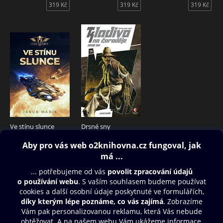
319 Kč
319 Kč
319 Kč
Ve stínu slunce
Drsné sny
319 Kč
129 Kč
Obsah ke stažení
Moje O2 Knihovna
Další zábava