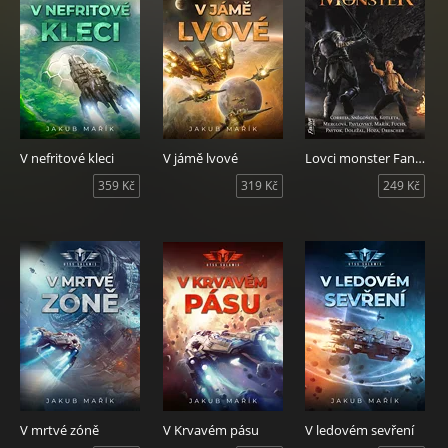
V nefritové kleci
V jámě lvové
Lovci monster Fantom
359 Kč
319 Kč
249 Kč
V mrtvé zóně
V Krvavém pásu
V ledovém sevření