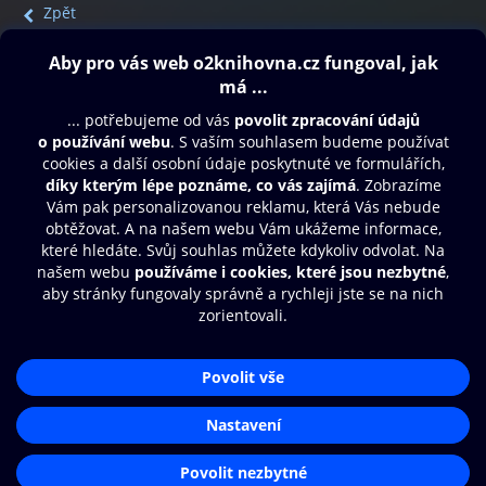
Zpět
Obsah ke stažení
Moje O2 Knihovna
Další zábava
© O2 Czech Republic a.s.
Nákupní řád
Přístupnost
Aplikace O2 Knihovna
Zásady zpracování osobních údajů
Čti a poslouchej své e-knihy a
Cookies
audioknihy rychleji a pohodlněji.
Nastavení cookies