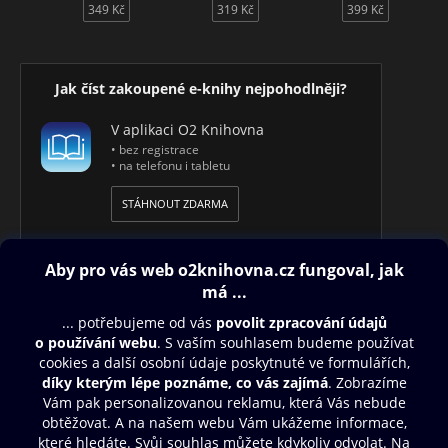
349 Kč
319 Kč
399 Kč
Jak číst zakoupené e-knihy nejpohodlněji?
V aplikaci O2 Knihovna
• bez registrace
• na telefonu i tabletu
STÁHNOUT ZDARMA
Obsah ke stažení
Moje O2 Knihovna
Další zábava