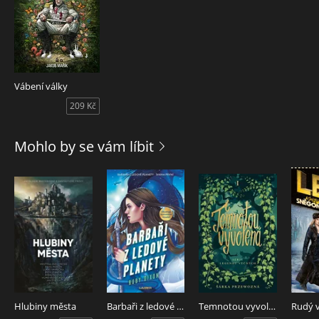
Vábení války
209 Kč
Mohlo by se vám líbit
Hlubiny města
Barbaři z ledové planety
Temnotou vyvolená
Rudý 