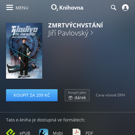
MENU
ZMRTVÝCHVSTÁNÍ
Jiří Pavlovský
Koupit jako
KOUPIT ZA 209 KČ
Cena včetně DPH
dárek
Tato e-kniha je dostupná ve formátech:
ePUB
Mobi
PDF