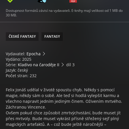
Dostupnost formátů závisí na vydavateli. E-knihy mají velikost od 1 MB do
30 MB.
ČESKÉ FANTASY
FANTASY
Vydavatel:
Epocha
Vydáno: 2025
Série:
Kladivo na čaroděje II
díl 3
Jazyk: český
Počet stran: 232
Felix Jonáš udělal v životě spoustu chyb. Někdy s pomocí
magie, někdy sám o sobě. Ale teď si hodlá vylepšit karmu a
všechno napravit jedním jediným činem. Oživením mrtvého.
Záchranou Vincence.
Ovšem pokud chce způsobit zmrtvýchvstání, bude muset jít
přes mrtvoly. Bude muset vykrást přísně střežený sejf plný
magických artefaktů. A – což bude ještě náročnější –