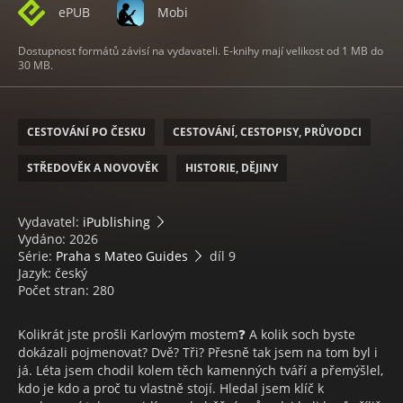
ePUB
Mobi
Dostupnost formátů závisí na vydavateli. E-knihy mají velikost od 1 MB do
30 MB.
CESTOVÁNÍ PO ČESKU
CESTOVÁNÍ, CESTOPISY, PRŮVODCI
STŘEDOVĚK A NOVOVĚK
HISTORIE, DĚJINY
Vydavatel:
iPublishing
Vydáno: 2026
Série:
Praha s Mateo Guides
díl 9
Jazyk: český
Počet stran: 280
Kolikrát jste prošli Karlovým mostem❓ A kolik soch byste
dokázali pojmenovat? Dvě? Tři? Přesně tak jsem na tom byl i
já. Léta jsem chodil kolem těch kamenných tváří a přemýšlel,
kdo je kdo a proč tu vlastně stojí. Hledal jsem klíč k