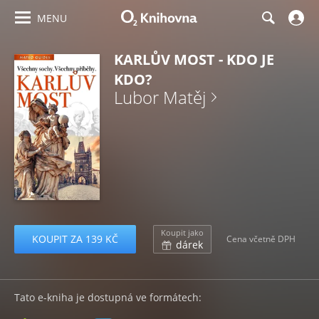
MENU
KARLŮV MOST - KDO JE
KDO?
Lubor Matěj
Koupit jako
KOUPIT ZA 139 KČ
Cena včetně DPH
dárek
Tato e-kniha je dostupná ve formátech: